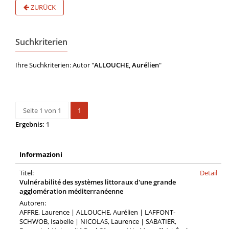
ZURÜCK
Suchkriterien
Ihre Suchkriterien: Autor "
ALLOUCHE, Aurélien
"
Seite 1 von 1
1
Ergebnis:
1
Informazioni
Titel:
Detail
Vulnérabilité des systèmes littoraux d'une grande
agglomération méditerranéenne
Autoren:
AFFRE, Laurence | ALLOUCHE, Aurélien | LAFFONT-
SCHWOB, Isabelle | NICOLAS, Laurence | SABATIER,