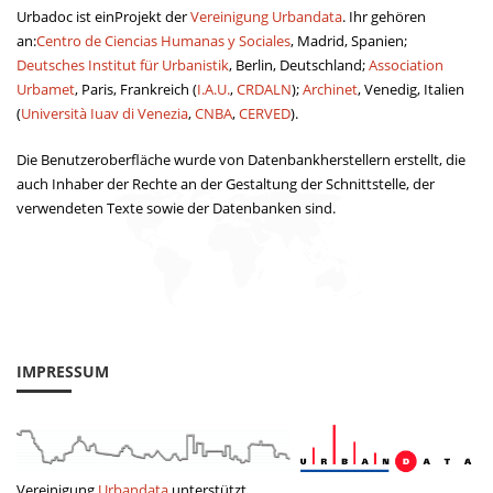
Urbadoc ist einProjekt der
Vereinigung Urbandata
. Ihr gehören
an:
Centro de Ciencias Humanas y Sociales
, Madrid, Spanien;
Deutsches Institut für Urbanistik
, Berlin, Deutschland;
Association
Urbamet
, Paris, Frankreich (
I.A.U.
,
CRDALN
);
Archinet
, Venedig, Italien
(
Università Iuav di Venezia
,
CNBA
,
CERVED
).
Die Benutzeroberfläche wurde von Datenbankherstellern erstellt, die
auch Inhaber der Rechte an der Gestaltung der Schnittstelle, der
verwendeten Texte sowie der Datenbanken sind.
IMPRESSUM
Vereinigung
Urbandata
unterstützt.