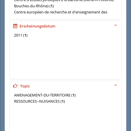
Bouches-du-Rhône)
(
1
)
Centre européen de recherche et d'enseignement des
géosciences de l'environnement
(
1
)
Institut méditerranéen d'écologie et de paléo-écologie
(
1
)
Erscheinungsdatum
LAFFONT-SCHWOB, Isabelle
(
1
)
2011
(
1
)
NICOLAS, Laurence
(
1
)
SABATIER, François
(
1
)
Topic
AMENAGEMENT-DU-TERRITOIRE
(
1
)
RESSOURCES--NUISANCES
(
1
)