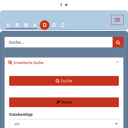
Erweiterte Suche
Suche
Reset
Databanktyp