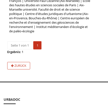
François | Université Paul Cézanne (Aix-Marseille) | École
des hautes études en sciences sociales de Paris | Aix-
Marseille université. Faculté de droit et de science
politique | Centre d'études juridiques d'urbanisme (Aix-
en-Provence, Bouches-du-Rhône) | Centre européen de
recherche et d'enseignement des géosciences de
l'environnement | Institut méditerranéen d'écologie et
de paléo-écologie
Seite 1 von 1
1
Ergebnis:
1
ZURÜCK
URBADOC