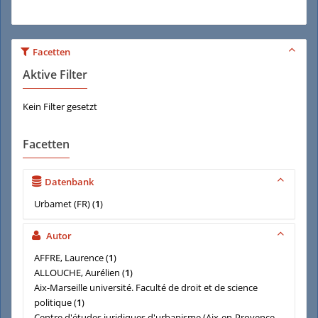
Facetten
Aktive Filter
Kein Filter gesetzt
Facetten
Datenbank
Urbamet (FR)
(
1
)
Autor
AFFRE, Laurence
(
1
)
ALLOUCHE, Aurélien
(
1
)
Aix-Marseille université. Faculté de droit et de science
politique
(
1
)
Centre d'études juridiques d'urbanisme (Aix-en-Provence,