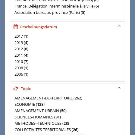
France. Délégation interministérielle à la ville
(
6
)
Association bureaux-province (Paris)
(
5
)
BODDAERT, Jacqueline
(
5
)
France. Groupe interministériel d'aménagement du Bassin
Erscheinungsdatum
parisien
(
5
)
2017
(
1
)
France. Ministère de l'équipement
(
5
)
2013
(
4
)
2012
(
8
)
2011
(
4
)
2010
(
7
)
2008
(
1
)
2006
(
1
)
2005
(
8
)
2004
(
8
)
Topic
AMENAGEMENT-DU-TERRITOIRE
(
262
)
ECONOMIE
(
128
)
AMENAGEMENT-URBAIN
(
50
)
SCIENCES-HUMAINES
(
31
)
METHODES--TECHNIQUES
(
28
)
COLLECTIVITES-TERRITORIALES
(
26
)