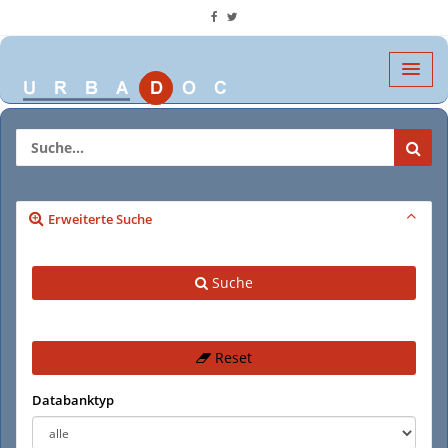
Erweiterte Suche
Suche
Reset
Databanktyp