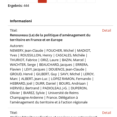
Ergebnis:
444
Informazioni
Titel:
Detail
Renouveau (Le) de la politique d'aménagement du
territoire en France et en Europe
Autoren:
NEMERY, Jean-Claude | FOUCHER, Michel | MADIOT,
Yves | ROUSSILLON, Henry | CASCALES, Michèle |
THURIOT, Fabrice | ORIZ, Laure | BAZIN, Marcel |
WACHTER, Serge | BEAUCHARD, Jacques | ERRERA,
Flavien | LEVY, Jacques | DOUENCE, Jean-Claude |
GROUD, Hervé | GILBERT, Guy | SAVY, Michel | LEROY,
Marc | ALBERT, Jean-Luc | LOPEZ RAMON, Fernando |
HEBRARD, Joël | DURR, Daniel | BOURS, Andriaan |
HERVIEU, Bertrand | PADIOLEAU, J-G. | DUPERON,
Olivier | BIAREZ, Sylvie | Université de Reims
Champagne-Ardenne | France. Délégation à
l'aménagement du territoire et à l'action régionale
Titel:
Detail