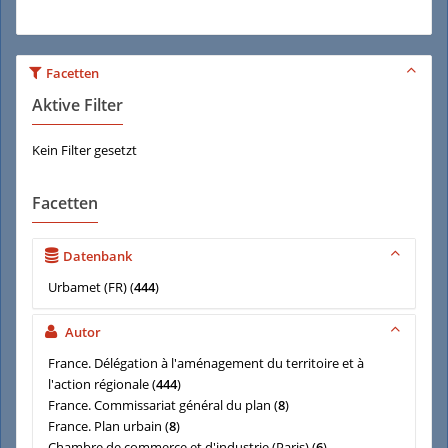
Facetten
Aktive Filter
Kein Filter gesetzt
Facetten
Datenbank
Urbamet (FR)
(
444
)
Autor
France. Délégation à l'aménagement du territoire et à
l'action régionale
(
444
)
France. Commissariat général du plan
(
8
)
France. Plan urbain
(
8
)
Chambre de commerce et d'industrie (Paris)
(
6
)