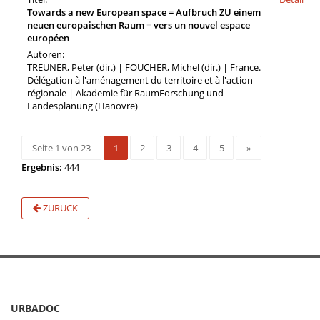
Towards a new European space = Aufbruch ZU einem
neuen europaischen Raum = vers un nouvel espace
européen
Autoren:
TREUNER, Peter (dir.) | FOUCHER, Michel (dir.) | France.
Délégation à l'aménagement du territoire et à l'action
régionale | Akademie für RaumForschung und
Landesplanung (Hanovre)
Seite 1 von 23
1
2
3
4
5
»
Ergebnis:
444
ZURÜCK
URBADOC