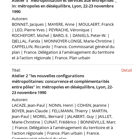
Atelier 3 "métropolisation et services aux entreprises",
in: métropoles en déséquilibre, Lyon, 22-23 novembre
1990
Autoren:
BONNET, Jacques | MAYERE, Anne | MOULAERT, Franck
| LEO, Pierre-Yves | PEYRACHE, Véronique |
ROCHEFORT, Michel | BARO, E. | DANIELS, Peter-W. |
DJELLAL, Farida | MONNOYER-LONGE, Marie-Christine |
CAPPELLIN, Riccardo | France. Commissariat général du
plan | France. Délégation à l'aménagement du territoire
et à l'action régionale | France. Plan urbain
Titel:
Detail
Atelier 2 "les nouvelles configurations
métropolitaines: concurrence et complémentarités
entre pôles" in: métropoles en déséquilibre, Lyon, 22-
23 novembre 1990
Autoren:
LACAZE, Jean-Paul | NONN, Henri | COHEN, Jeanine |
BOYER, Jean-Claude | FELLMANN, Thierry | MARTIN,
Jean-Paul | MOREL, Bernard | JALABERT, Guy | JAILLET,
Marie-Christine | CUNAT, Frédérico | BONNEVILLE, Marc
| France. Délégation à l'aménagement du territoire et à
l'action régionale | France. Plan urbain | France.
Commissariat général du plan