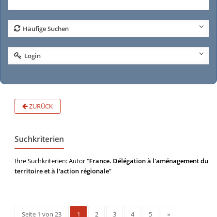
Häufige Suchen
Login
ZURÜCK
Suchkriterien
Ihre Suchkriterien: Autor "
France. Délégation à l'aménagement du
territoire et à l'action régionale
"
Seite 1 von 23
1
2
3
4
5
»