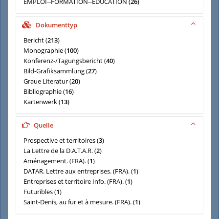
EMPLOI--FORMATION--EDUCATION
(
26
)
ENVIRONNEMENT--PAYSAGE
(
26
)
AMENAGEMENT-RURAL
(
18
)
Dokumenttyp
Bericht
(
213
)
Monographie
(
100
)
Konferenz-/Tagungsbericht
(
40
)
Bild-Grafiksammlung
(
27
)
Graue Literatur
(
20
)
Bibliographie
(
16
)
Kartenwerk
(
13
)
Rechtsbezogene Literatur
(
2
)
Elektronisches Dokument
(
1
)
Quelle
Prospective et territoires
(
3
)
La Lettre de la D.A.T.A.R.
(
2
)
Aménagement. (FRA).
(
1
)
DATAR. Lettre aux entreprises. (FRA).
(
1
)
Entreprises et territoire Info. (FRA).
(
1
)
Futuribles
(
1
)
Saint-Denis, au fur et à mesure. (FRA).
(
1
)
Territoires en mouvement
(
1
)