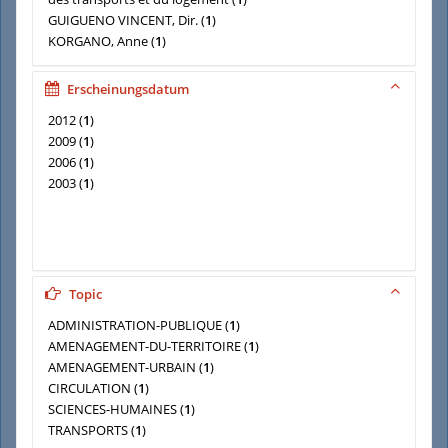
GUIGUENO VINCENT, Dir.
(
1
)
KORGANO, Anne
(
1
)
LATOUR, Bruno (préf.)
(
1
)
et al.
(
1
)
Erscheinungsdatum
2012
(
1
)
2009
(
1
)
2006
(
1
)
2003
(
1
)
Topic
ADMINISTRATION-PUBLIQUE
(
1
)
AMENAGEMENT-DU-TERRITOIRE
(
1
)
AMENAGEMENT-URBAIN
(
1
)
CIRCULATION
(
1
)
SCIENCES-HUMAINES
(
1
)
TRANSPORTS
(
1
)