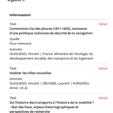
Ergebnis:
4
Informazioni
Titel:
Detail
Commission (la) des phares (1811-1825), naissance
d'une politique nationale de sécurité de la navigation
Quelle:
Pour mémoire
Autoren:
GUIGUENO, Vincent | France. Ministère de l'écologie, du
développement durable, des transports et du logement
Titel:
Detail
Habiter les villes nouvelles
Autoren:
GUIGUENO, Vincent | DEVISME, Laurent | KORGANO,
Anne | et al.
Titel:
Detail
De l'histoire des transports à l'histoire de la mobilité ?
: état des lieux, enjeux historiographiques et
perspectives de recherche