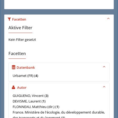
Facetten
Aktive Filter
Kein Filter gesetzt
Facetten
Datenbank
Urbamet (FR)
(
4
)
Autor
GUIGUENO, Vincent
(
3
)
DEVISME, Laurent
(
1
)
FLONNEAU, Matthieu (dir.)
(
1
)
France. Ministère de l'écologie, du développement durable,
des transports et du logement
(
1
)