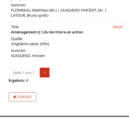
Autoren:
FLONNEAU, Matthieu (dir.) | GUIGUENO VINCENT, Dir. |
LATOUR, Bruno (préf.)
Titel:
Detail
Aménagement (L') du territoire en action
Quelle:
Vingtième siècle. (FRA).
Autoren:
GUIGUENO, Vincent
Seite 1 von 1
1
Ergebnis:
4
ZURÜCK