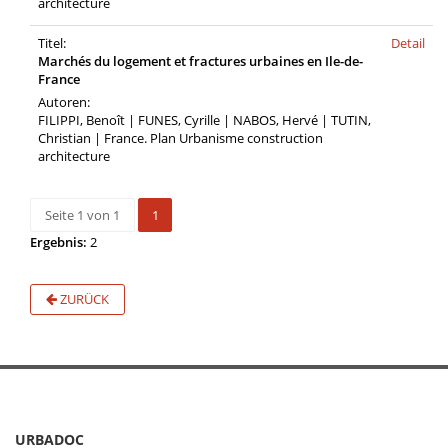
architecture
Titel:
Detail
Marchés du logement et fractures urbaines en Ile-de-
France
Autoren:
FILIPPI, Benoît | FUNES, Cyrille | NABOS, Hervé | TUTIN,
Christian | France. Plan Urbanisme construction
architecture
Seite 1 von 1
1
Ergebnis:
2
ZURÜCK
URBADOC