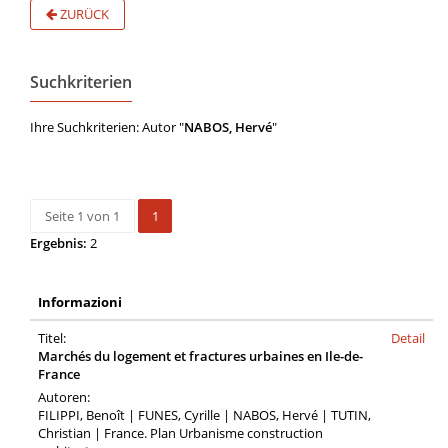
ZURÜCK
Suchkriterien
Ihre Suchkriterien: Autor "
NABOS, Hervé
"
Seite 1 von 1
1
Ergebnis:
2
Informazioni
Titel:
Detail
Marchés du logement et fractures urbaines en Ile-de-
France
Autoren:
FILIPPI, Benoît | FUNES, Cyrille | NABOS, Hervé | TUTIN,
Christian | France. Plan Urbanisme construction