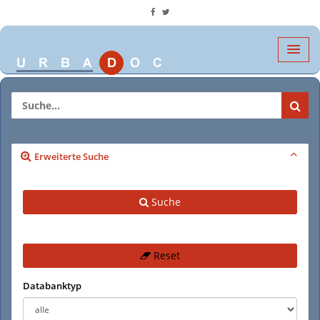
Erweiterte Suche
Suche
Reset
Databanktyp