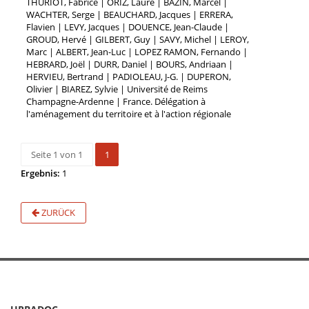
THURIOT, Fabrice | ORIZ, Laure | BAZIN, Marcel |
WACHTER, Serge | BEAUCHARD, Jacques | ERRERA,
Flavien | LEVY, Jacques | DOUENCE, Jean-Claude |
GROUD, Hervé | GILBERT, Guy | SAVY, Michel | LEROY,
Marc | ALBERT, Jean-Luc | LOPEZ RAMON, Fernando |
HEBRARD, Joël | DURR, Daniel | BOURS, Andriaan |
HERVIEU, Bertrand | PADIOLEAU, J-G. | DUPERON,
Olivier | BIAREZ, Sylvie | Université de Reims
Champagne-Ardenne | France. Délégation à
l'aménagement du territoire et à l'action régionale
Seite 1 von 1
1
Ergebnis:
1
ZURÜCK