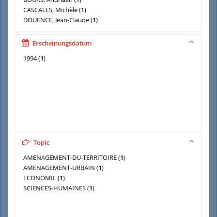
CASCALES, Michèle
(
1
)
DOUENCE, Jean-Claude
(
1
)
DUPERON, Olivier
(
1
)
DURR, Daniel
(
1
)
Erscheinungsdatum
1994
(
1
)
Topic
AMENAGEMENT-DU-TERRITOIRE
(
1
)
AMENAGEMENT-URBAIN
(
1
)
ECONOMIE
(
1
)
SCIENCES-HUMAINES
(
1
)