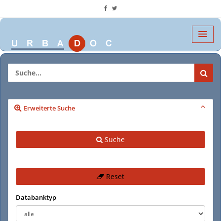
Erweiterte Suche
Suche
Reset
Databanktyp