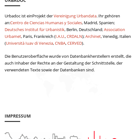
URBADOC
Urbadoc ist einProjekt der
Vereinigung Urbandata
. Ihr gehören
an:
Centro de Ciencias Humanas y Sociales
, Madrid, Spanien;
Deutsches Institut für Urbanistik
, Berlin, Deutschland;
Association
Urbamet
, Paris, Frankreich (
I.A.U.
,
CRDALN
);
Archinet
, Venedig, Italien
(
Università Iuav di Venezia
,
CNBA
,
CERVED
).
Die Benutzeroberfläche wurde von Datenbankherstellern erstellt, die
auch Inhaber der Rechte an der Gestaltung der Schnittstelle, der
verwendeten Texte sowie der Datenbanken sind.
IMPRESSUM