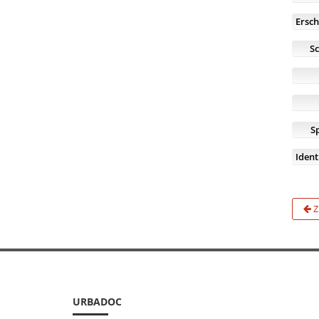
Ersch
S
S
Iden
Z
URBADOC