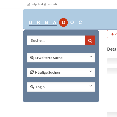
helpdesk@nexusfi.it
Z
Deta
Erweiterte Suche
Häufige Suchen
Login