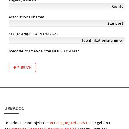
anglais , français
Rechte
Association Urbamet
Standort
CDU 61478(4) | ALN 61478(4)
Identifikationsnummer
meddtl-urbamet-oai.fr:ALNOUV00190847
ZURÜCK
URBADOC
Urbadoc ist einProjekt der
Vereinigung Urbandata
. Ihr gehören