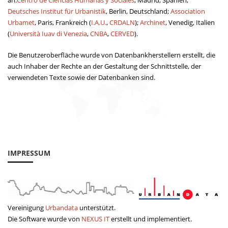
an:
Centro de Ciencias Humanas y Sociales
, Madrid, Spanien;
Deutsches Institut für Urbanistik
, Berlin, Deutschland;
Association
Urbamet
, Paris, Frankreich (
I.A.U.
,
CRDALN
);
Archinet
, Venedig, Italien
(
Università Iuav di Venezia
,
CNBA
,
CERVED
).
Die Benutzeroberfläche wurde von Datenbankherstellern erstellt, die
auch Inhaber der Rechte an der Gestaltung der Schnittstelle, der
verwendeten Texte sowie der Datenbanken sind.
IMPRESSUM
Vereinigung
Urbandata
unterstützt.
Die Software wurde von
NEXUS IT
erstellt und implementiert.