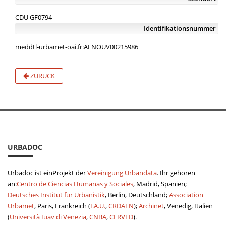
CDU GF0794
Identifikationsnummer
meddtl-urbamet-oai.fr:ALNOUV00215986
ZURÜCK
URBADOC
Urbadoc ist einProjekt der
Vereinigung Urbandata
. Ihr gehören
an:
Centro de Ciencias Humanas y Sociales
, Madrid, Spanien;
Deutsches Institut für Urbanistik
, Berlin, Deutschland;
Association
Urbamet
, Paris, Frankreich (
I.A.U.
,
CRDALN
);
Archinet
, Venedig, Italien
(
Università Iuav di Venezia
,
CNBA
,
CERVED
).