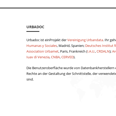
URBADOC
Urbadoc ist einProjekt der
Vereinigung Urbandata
. Ihr ge
Humanas y Sociales
, Madrid, Spanien;
Deutsches Institut f
Association Urbamet
, Paris, Frankreich (
I.A.U.
,
CRDALN
);
Ar
Iuav di Venezia
,
CNBA
,
CERVED
).
Die Benutzeroberfläche wurde von Datenbankherstellern er
Rechte an der Gestaltung der Schnittstelle, der verwende
sind.