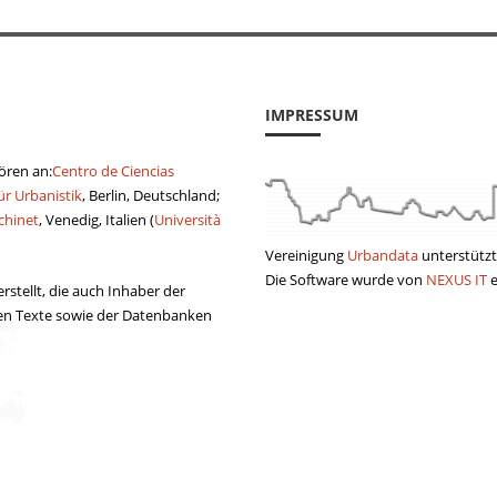
IMPRESSUM
hören an:
Centro de Ciencias
ür Urbanistik
, Berlin, Deutschland;
chinet
, Venedig, Italien (
Università
Vereinigung
Urbandata
unterstützt
Die Software wurde von
NEXUS IT
e
stellt, die auch Inhaber der
ten Texte sowie der Datenbanken