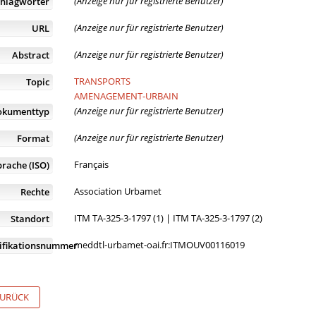
(Anzeige nur für registrierte Benutzer)
chlagwörter
(Anzeige nur für registrierte Benutzer)
URL
(Anzeige nur für registrierte Benutzer)
Abstract
TRANSPORTS
Topic
AMENAGEMENT-URBAIN
(Anzeige nur für registrierte Benutzer)
okumenttyp
(Anzeige nur für registrierte Benutzer)
Format
Français
prache (ISO)
Association Urbamet
Rechte
ITM TA-325-3-1797 (1) | ITM TA-325-3-1797 (2)
Standort
meddtl-urbamet-oai.fr:ITMOUV00116019
tifikationsnummer
URÜCK