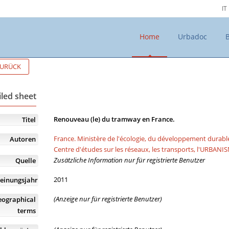
IT
Home
Urbadoc
URÜCK
iled sheet
Renouveau (le) du tramway en France.
Titel
France. Ministère de l'écologie, du développement durabl
Autoren
Centre d'études sur les réseaux, les transports, l'UR
Zusätzliche Information nur für registrierte Benutzer
Quelle
2011
einungsjahr
(Anzeige nur für registrierte Benutzer)
eographical
terms