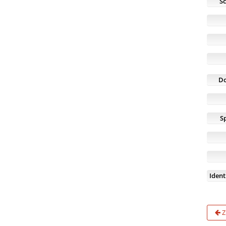
S
D
S
Iden
Z