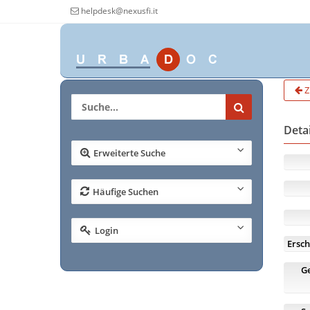
helpdesk@nexusfi.it
Z
Deta
Erweiterte Suche
Häufige Suchen
Login
Ersch
G