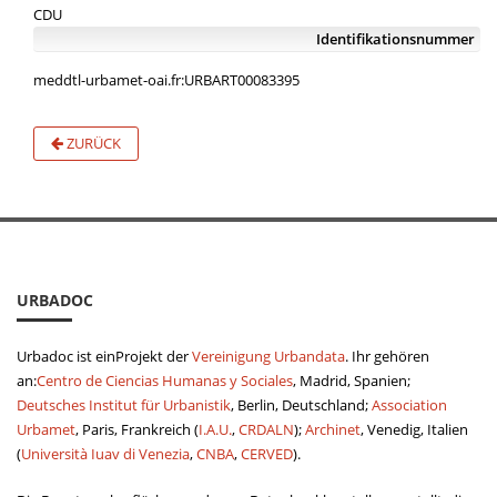
CDU
Identifikationsnummer
meddtl-urbamet-oai.fr:URBART00083395
ZURÜCK
URBADOC
Urbadoc ist einProjekt der
Vereinigung Urbandata
. Ihr gehören
an:
Centro de Ciencias Humanas y Sociales
, Madrid, Spanien;
Deutsches Institut für Urbanistik
, Berlin, Deutschland;
Association
Urbamet
, Paris, Frankreich (
I.A.U.
,
CRDALN
);
Archinet
, Venedig, Italien
(
Università Iuav di Venezia
,
CNBA
,
CERVED
).