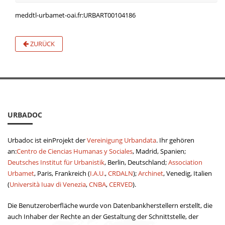
meddtl-urbamet-oai.fr:URBART00104186
ZURÜCK
URBADOC
Urbadoc ist einProjekt der
Vereinigung Urbandata
. Ihr gehören
an:
Centro de Ciencias Humanas y Sociales
, Madrid, Spanien;
Deutsches Institut für Urbanistik
, Berlin, Deutschland;
Association
Urbamet
, Paris, Frankreich (
I.A.U.
,
CRDALN
);
Archinet
, Venedig, Italien
(
Università Iuav di Venezia
,
CNBA
,
CERVED
).
Die Benutzeroberfläche wurde von Datenbankherstellern erstellt, die
auch Inhaber der Rechte an der Gestaltung der Schnittstelle, der