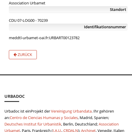
Association Urbamet
Standort
CDU 07-LOG00 - 70239
Identifikationsnummer
meddtl-urbamet-oai.fr:URBART00123782
ZURÜCK
URBADOC
Urbadoc ist einProjekt der
Vereinigung Urbandata
. Ihr gehören
an:
Centro de Ciencias Humanas y Sociales
, Madrid, Spanien;
Deutsches Institut für Urbanistik
, Berlin, Deutschland;
Association
Urbamet
, Paris, Frankreich (
I.A.U.
,
CRDALN
);
Archinet
, Venedig, Italien