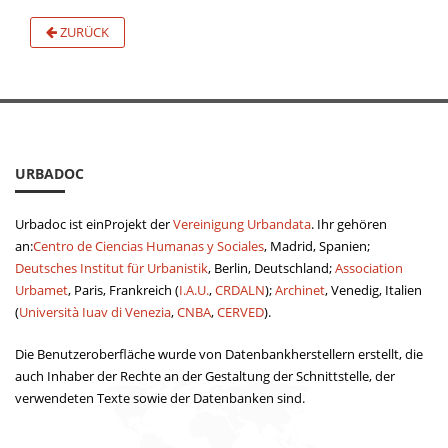
ZURÜCK
URBADOC
Urbadoc ist einProjekt der
Vereinigung Urbandata
. Ihr gehören
an:
Centro de Ciencias Humanas y Sociales
, Madrid, Spanien;
Deutsches Institut für Urbanistik
, Berlin, Deutschland;
Association
Urbamet
, Paris, Frankreich (
I.A.U.
,
CRDALN
);
Archinet
, Venedig, Italien
(
Università Iuav di Venezia
,
CNBA
,
CERVED
).
Die Benutzeroberfläche wurde von Datenbankherstellern erstellt, die
auch Inhaber der Rechte an der Gestaltung der Schnittstelle, der
verwendeten Texte sowie der Datenbanken sind.