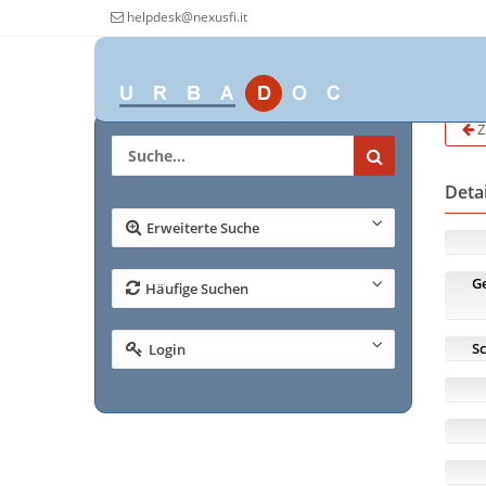
helpdesk@nexusfi.it
Z
Deta
Erweiterte Suche
G
Häufige Suchen
S
Login