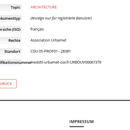
ARCHITECTURE
Topic
(Anzeige nur für registrierte Benutzer)
okumenttyp
français
prache (ISO)
Association Urbamet
Rechte
CDU 05-PROF01 - 28381
Standort
meddtl-urbamet-oai.fr:URBOUV00067379
tifikationsnummer
URÜCK
IMPRESSUM