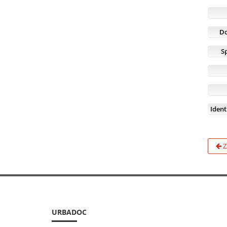
D
S
Iden
Z
URBADOC