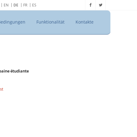
EN
DE
FR
ES
Bedingungen
Funktionalität
Kontakte
rbaine étudiante
st