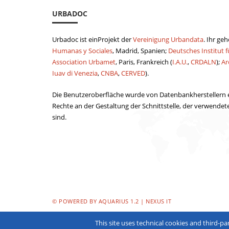
URBADOC
Urbadoc ist einProjekt der
Vereinigung Urbandata
. Ihr ge
Humanas y Sociales
, Madrid, Spanien;
Deutsches Institut f
Association Urbamet
, Paris, Frankreich (
I.A.U.
,
CRDALN
);
Ar
Iuav di Venezia
,
CNBA
,
CERVED
).
Die Benutzeroberfläche wurde von Datenbankherstellern er
Rechte an der Gestaltung der Schnittstelle, der verwende
sind.
© POWERED BY AQUARIUS 1.2 | NEXUS IT
This site uses technical cookies and third-pa