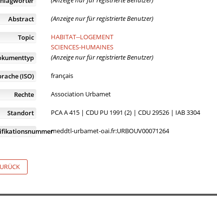
(Anzeige nur für registrierte Benutzer)
chlagwörter
(Anzeige nur für registrierte Benutzer)
Abstract
HABITAT--LOGEMENT
Topic
SCIENCES-HUMAINES
(Anzeige nur für registrierte Benutzer)
okumenttyp
français
prache (ISO)
Association Urbamet
Rechte
PCA A 415 | CDU PU 1991 (2) | CDU 29526 | IAB 3304
Standort
meddtl-urbamet-oai.fr:URBOUV00071264
tifikationsnummer
URÜCK