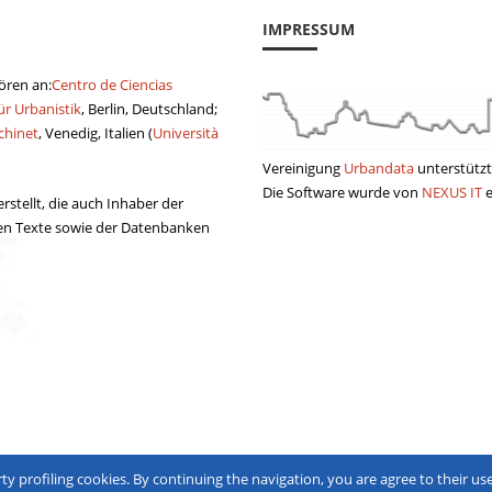
IMPRESSUM
hören an:
Centro de Ciencias
ür Urbanistik
, Berlin, Deutschland;
chinet
, Venedig, Italien (
Università
Vereinigung
Urbandata
unterstützt
Die Software wurde von
NEXUS IT
e
stellt, die auch Inhaber der
ten Texte sowie der Datenbanken
rty profiling cookies. By continuing the navigation, you are agree to their use