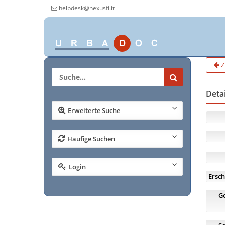
helpdesk@nexusfi.it
Z
Deta
Erweiterte Suche
Häufige Suchen
Login
Ersch
G