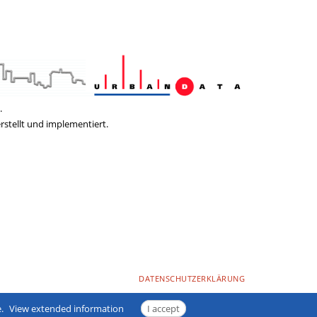
.
rstellt und implementiert.
DATENSCHUTZERKLÄRUNG
.
View extended information
I accept