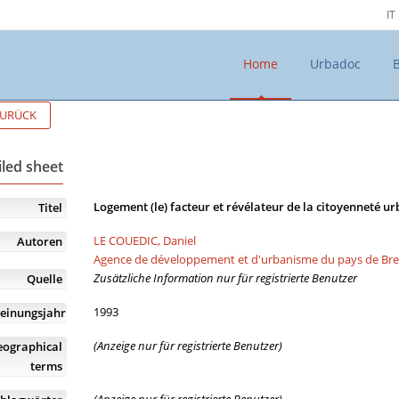
IT
Home
Urbadoc
URÜCK
iled sheet
Logement (le) facteur et révélateur de la citoyenneté u
Titel
LE COUEDIC, Daniel
Autoren
Agence de développement et d'urbanisme du pays de Bre
Zusätzliche Information nur für registrierte Benutzer
Quelle
1993
einungsjahr
(Anzeige nur für registrierte Benutzer)
eographical
terms