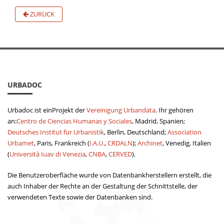
ZURÜCK
URBADOC
Urbadoc ist einProjekt der
Vereinigung Urbandata
. Ihr gehören
an:
Centro de Ciencias Humanas y Sociales
, Madrid, Spanien;
Deutsches Institut für Urbanistik
, Berlin, Deutschland;
Association
Urbamet
, Paris, Frankreich (
I.A.U.
,
CRDALN
);
Archinet
, Venedig, Italien
(
Università Iuav di Venezia
,
CNBA
,
CERVED
).
Die Benutzeroberfläche wurde von Datenbankherstellern erstellt, die
auch Inhaber der Rechte an der Gestaltung der Schnittstelle, der
verwendeten Texte sowie der Datenbanken sind.