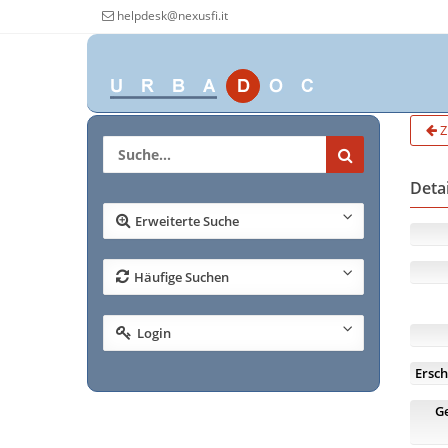
helpdesk@nexusfi.it
Z
Deta
Erweiterte Suche
Häufige Suchen
Login
Ersch
G