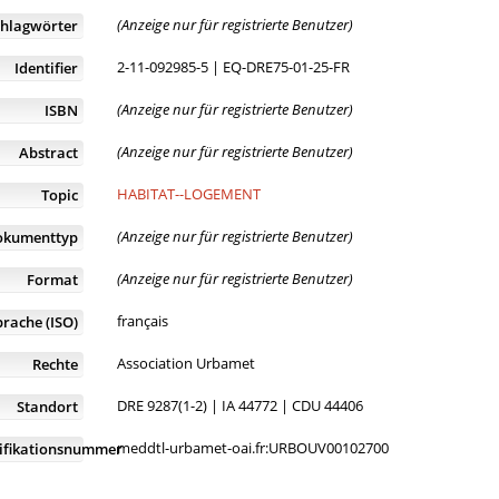
(Anzeige nur für registrierte Benutzer)
chlagwörter
2-11-092985-5 | EQ-DRE75-01-25-FR
Identifier
(Anzeige nur für registrierte Benutzer)
ISBN
(Anzeige nur für registrierte Benutzer)
Abstract
HABITAT--LOGEMENT
Topic
(Anzeige nur für registrierte Benutzer)
okumenttyp
(Anzeige nur für registrierte Benutzer)
Format
français
prache (ISO)
Association Urbamet
Rechte
DRE 9287(1-2) | IA 44772 | CDU 44406
Standort
meddtl-urbamet-oai.fr:URBOUV00102700
tifikationsnummer