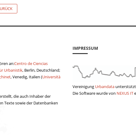
URÜCK
IMPRESSUM
hören an:
Centro de Ciencias
ür Urbanistik
, Berlin, Deutschland;
chinet
, Venedig, Italien (
Università
Vereinigung
Urbandata
unterstützt
Die Software wurde von
NEXUS IT
e
stellt, die auch Inhaber der
ten Texte sowie der Datenbanken