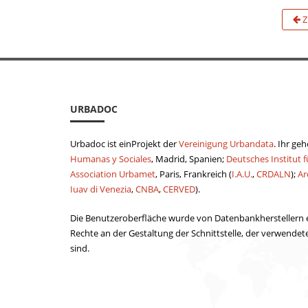
Z
URBADOC
Urbadoc ist einProjekt der
Vereinigung Urbandata
. Ihr ge
Humanas y Sociales
, Madrid, Spanien;
Deutsches Institut f
Association Urbamet
, Paris, Frankreich (
I.A.U.
,
CRDALN
);
Ar
Iuav di Venezia
,
CNBA
,
CERVED
).
Die Benutzeroberfläche wurde von Datenbankherstellern er
Rechte an der Gestaltung der Schnittstelle, der verwende
sind.