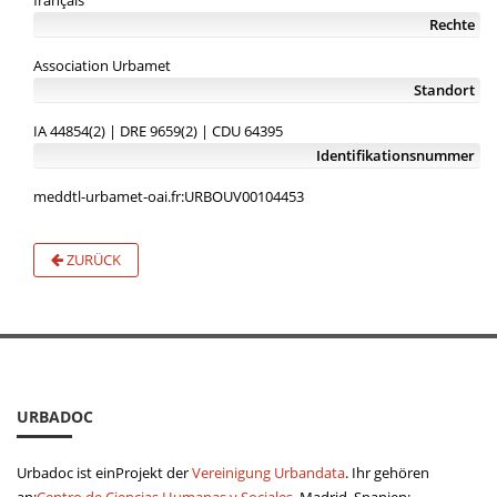
français
Rechte
Association Urbamet
Standort
IA 44854(2) | DRE 9659(2) | CDU 64395
Identifikationsnummer
meddtl-urbamet-oai.fr:URBOUV00104453
ZURÜCK
URBADOC
Urbadoc ist einProjekt der
Vereinigung Urbandata
. Ihr gehören