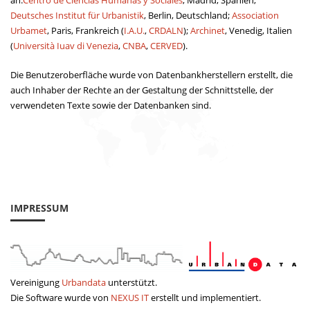
an:
Centro de Ciencias Humanas y Sociales
, Madrid, Spanien;
Deutsches Institut für Urbanistik
, Berlin, Deutschland;
Association
Urbamet
, Paris, Frankreich (
I.A.U.
,
CRDALN
);
Archinet
, Venedig, Italien
(
Università Iuav di Venezia
,
CNBA
,
CERVED
).
Die Benutzeroberfläche wurde von Datenbankherstellern erstellt, die
auch Inhaber der Rechte an der Gestaltung der Schnittstelle, der
verwendeten Texte sowie der Datenbanken sind.
IMPRESSUM
Vereinigung
Urbandata
unterstützt.
Die Software wurde von
NEXUS IT
erstellt und implementiert.