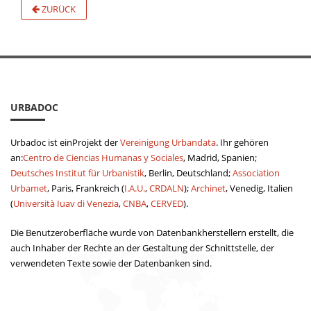
ZURÜCK
URBADOC
Urbadoc ist einProjekt der
Vereinigung Urbandata
. Ihr gehören
an:
Centro de Ciencias Humanas y Sociales
, Madrid, Spanien;
Deutsches Institut für Urbanistik
, Berlin, Deutschland;
Association
Urbamet
, Paris, Frankreich (
I.A.U.
,
CRDALN
);
Archinet
, Venedig, Italien
(
Università Iuav di Venezia
,
CNBA
,
CERVED
).
Die Benutzeroberfläche wurde von Datenbankherstellern erstellt, die
auch Inhaber der Rechte an der Gestaltung der Schnittstelle, der
verwendeten Texte sowie der Datenbanken sind.