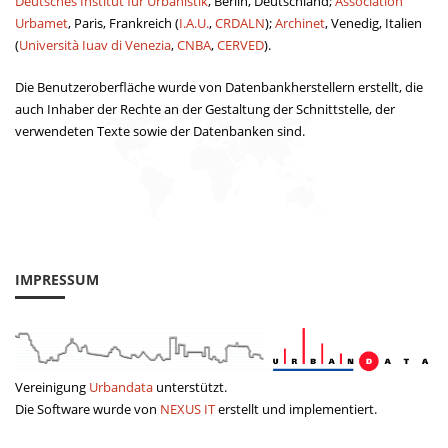
Deutsches Institut für Urbanistik
, Berlin, Deutschland;
Association
Urbamet
, Paris, Frankreich (
I.A.U.
,
CRDALN
);
Archinet
, Venedig, Italien
(
Università Iuav di Venezia
,
CNBA
,
CERVED
).
Die Benutzeroberfläche wurde von Datenbankherstellern erstellt, die
auch Inhaber der Rechte an der Gestaltung der Schnittstelle, der
verwendeten Texte sowie der Datenbanken sind.
IMPRESSUM
Vereinigung
Urbandata
unterstützt.
Die Software wurde von
NEXUS IT
erstellt und implementiert.