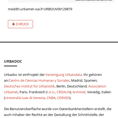
meddtl-urbamet-oai.fr:URBOUV00129879
ZURÜCK
URBADOC
Urbadoc ist einProjekt der
Vereinigung Urbandata
. Ihr gehören
an:
Centro de Ciencias Humanas y Sociales
, Madrid, Spanien;
Deutsches Institut für Urbanistik
, Berlin, Deutschland;
Association
Urbamet
, Paris, Frankreich (
I.A.U.
,
CRDALN
);
Archinet
, Venedig, Italien
(
Università Iuav di Venezia
,
CNBA
,
CERVED
).
Die Benutzeroberfläche wurde von Datenbankherstellern erstellt, die
auch Inhaber der Rechte an der Gestaltung der Schnittstelle, der