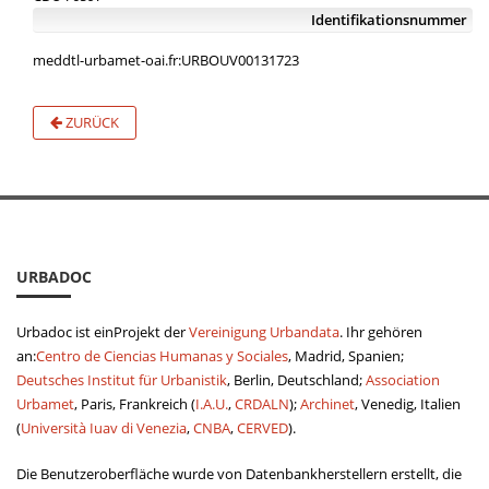
Identifikationsnummer
meddtl-urbamet-oai.fr:URBOUV00131723
ZURÜCK
URBADOC
Urbadoc ist einProjekt der
Vereinigung Urbandata
. Ihr gehören
an:
Centro de Ciencias Humanas y Sociales
, Madrid, Spanien;
Deutsches Institut für Urbanistik
, Berlin, Deutschland;
Association
Urbamet
, Paris, Frankreich (
I.A.U.
,
CRDALN
);
Archinet
, Venedig, Italien
(
Università Iuav di Venezia
,
CNBA
,
CERVED
).
Die Benutzeroberfläche wurde von Datenbankherstellern erstellt, die