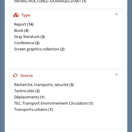
INFRASTRUCTURES--OUVRAGES-D'ART
(
1
)
SCIENCES-HUMAINES
(
1
)
Type
Report
(
14
)
Book
(
4
)
Gray literature
(
3
)
Conference
(
2
)
Screen graphics collection
(
2
)
Source
Recherche, transports, sécurité
(
3
)
Techni.cités
(
2
)
Déplacements
(
1
)
TEC. Transport Environnement Circulation
(
1
)
Transports urbains
(
1
)