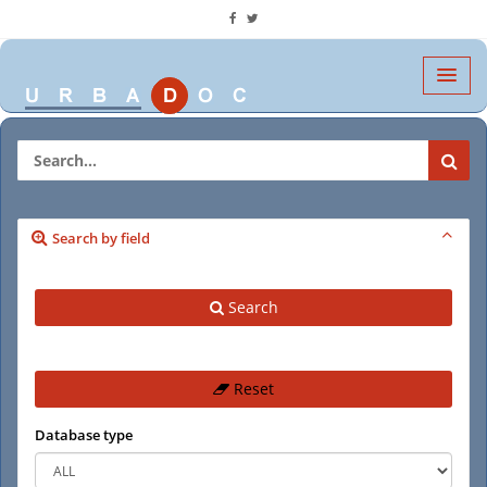
Search by field
Search
Reset
Database type