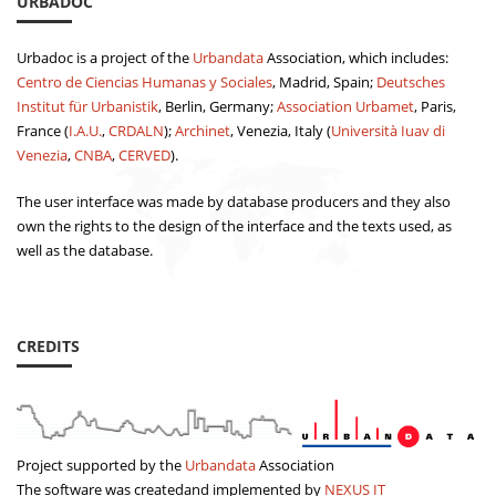
URBADOC
Urbadoc is a project of the
Urbandata
Association, which includes:
Centro de Ciencias Humanas y Sociales
, Madrid, Spain;
Deutsches
Institut für Urbanistik
, Berlin, Germany;
Association Urbamet
, Paris,
France (
I.A.U.
,
CRDALN
);
Archinet
, Venezia, Italy (
Università Iuav di
Venezia
,
CNBA
,
CERVED
).
The user interface was made by database producers and they also
own the rights to the design of the interface and the texts used, as
well as the database.
CREDITS
Project supported by the
Urbandata
Association
The software was createdand implemented by
NEXUS IT