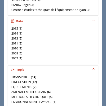
BIARD, Roger
(
3
)
Centre d'études techniques de l'équipement de Lyon
(
3
)
Centre d'études et d'expertise sur les risques,
l'environnement, la mobilité et l'aménagement (France)
(
2
)
Date
Centre d'études techniques de l'équipement du Sud-Ouest
2015
(
1
)
(
2
)
2014
(
1
)
DEJEAMMES (Maryvonne)
(
2
)
2013
(
2
)
DEJEAMMES, MARYVONNE
(
2
)
2011
(
2
)
2010
(
1
)
2008
(
5
)
2007
(
1
)
2006
(
1
)
2005
(
1
)
Topic
TRANSPORTS
(
14
)
CIRCULATION
(
12
)
EQUIPEMENTS
(
7
)
AMENAGEMENT-URBAIN
(
6
)
METHODES--TECHNIQUES
(
5
)
ENVIRONNEMENT--PAYSAGE
(
1
)