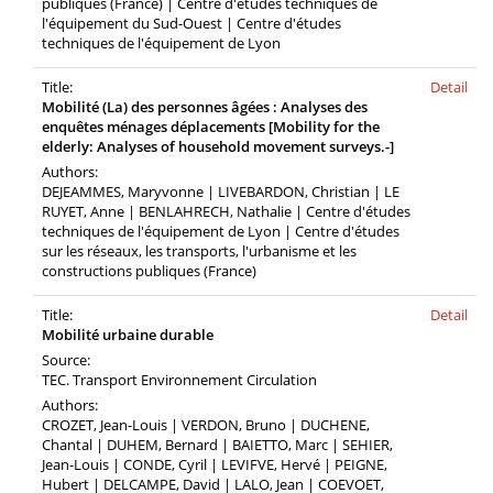
publiques (France) | Centre d'études techniques de
l'équipement du Sud-Ouest | Centre d'études
techniques de l'équipement de Lyon
Title:
Detail
Mobilité (La) des personnes âgées : Analyses des
enquêtes ménages déplacements [Mobility for the
elderly: Analyses of household movement surveys.-]
Authors:
DEJEAMMES, Maryvonne | LIVEBARDON, Christian | LE
RUYET, Anne | BENLAHRECH, Nathalie | Centre d'études
techniques de l'équipement de Lyon | Centre d'études
sur les réseaux, les transports, l'urbanisme et les
constructions publiques (France)
Title:
Detail
Mobilité urbaine durable
Source:
TEC. Transport Environnement Circulation
Authors:
CROZET, Jean-Louis | VERDON, Bruno | DUCHENE,
Chantal | DUHEM, Bernard | BAIETTO, Marc | SEHIER,
Jean-Louis | CONDE, Cyril | LEVIFVE, Hervé | PEIGNE,
Hubert | DELCAMPE, David | LALO, Jean | COEVOET,