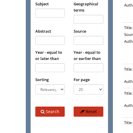
Subject
Geographical
Auth
terms
Title:
Abstract
Source
Sour
Auth
Year - equal to
Year - equal to
or later than
or earlier than
Title:
Sorting
For page
Auth
Title:
Auth
Search
Reset
Title: