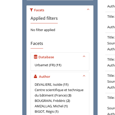
Auth
Facets
Title:
Applied filters
Auth
No filter applied
Title:
Facets
Sour
Auth
Database
Title:
Urbamet (FR)
(
11
)
Auth
Title:
Author
Sour
DEVALIERE, Isolde
(
11
)
Auth
Centre scientifique et technique
du bâtiment (France)
(
3
)
Title:
BOUGRAIN, Frédéric
(
2
)
AMZALLAG, Michel
(
1
)
Sour
BIGOT, Régis
(
1
)
Auth