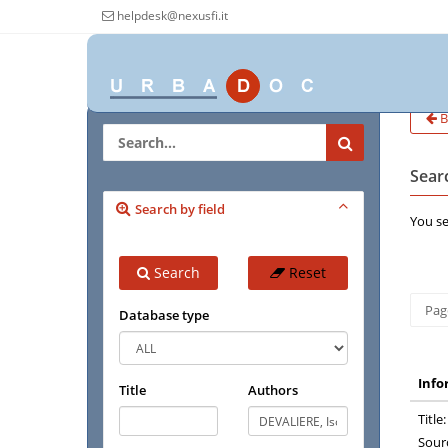
helpdesk@nexusfi.it
B
Searc
Search by field
You se
Search
Reset
Page
Database type
Info
Title
Authors
Title:
Sour