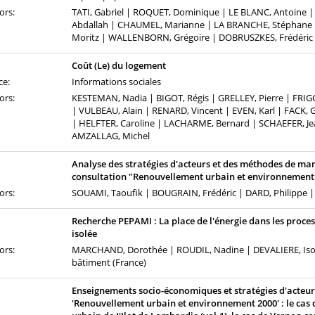
ors:
TATI, Gabriel | ROQUET, Dominique | LE BLANC, Antoine 
Abdallah | CHAUMEL, Marianne | LA BRANCHE, Stéphane |
Moritz | WALLENBORN, Grégoire | DOBRUSZKES, Frédéric 
Coût (Le) du logement
ce:
Informations sociales
ors:
KESTEMAN, Nadia | BIGOT, Régis | GRELLEY, Pierre | FRIGG
| VULBEAU, Alain | RENARD, Vincent | EVEN, Karl | FACK, G
| HELFTER, Caroline | LACHARME, Bernard | SCHAEFER, Je
AMZALLAG, Michel
Analyse des stratégies d'acteurs et des méthodes de ma
consultation "Renouvellement urbain et environnement 
ors:
SOUAMI, Taoufik | BOUGRAIN, Frédéric | DARD, Philippe
Recherche PEPAMI : La place de l'énergie dans les proce
isolée
ors:
MARCHAND, Dorothée | ROUDIL, Nadine | DEVALIERE, Isold
bâtiment (France)
Enseignements socio-économiques et stratégies d'acteur
'Renouvellement urbain et environnement 2000' : le cas