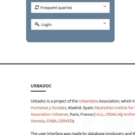
Frequent queries
Login
URBADOC
Urbadoc is a project of the
Urbandata
Association, which i
Humanas y Sociales
, Madrid, Spain;
Deutsches Institut für
Association Urbamet
, Paris, France (
I.A.U.
,
CRDALN
);
Archin
Venezia
,
CNBA
,
CERVED
).
The user interface was made by database producers and th