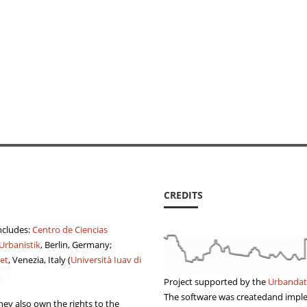
CREDITS
ncludes:
Centro de Ciencias
 Urbanistik
, Berlin, Germany;
et
, Venezia, Italy (
Università Iuav di
Project supported by the
Urbandat
The software was createdand imp
ey also own the rights to the