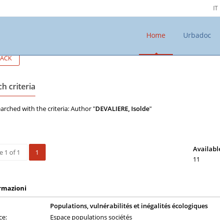
IT
Home
Urbadoc
ACK
h criteria
arched with the criteria: Author "
DEVALIERE, Isolde
"
Availabl
 1 of 1
1
11
rmazioni
Populations, vulnérabilités et inégalités écologiques
ce:
Espace populations sociétés