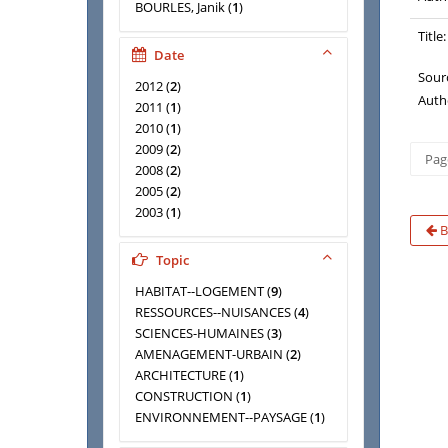
BOURLES, Janik
(
1
)
CAVAILHES, Jean
(
1
)
Title:
CHARRIER, Jean
(
1
)
Date
CHAUMEL, Marianne
(
1
)
Sour
2012
(
2
)
COLOMBARD-PROUT, Marc
(
1
)
Auth
2011
(
1
)
DARD, Philippe
(
1
)
2010
(
1
)
DOBRUSZKES, Frédéric
(
1
)
2009
(
2
)
DOZZI, Joël
(
1
)
Page
2008
(
2
)
EVEN, Karl
(
1
)
2005
(
2
)
FABUREL, Guillaume
(
1
)
2003
(
1
)
FACK, Gabrielle
(
1
)
B
FRIGGIT, Jacques
(
1
)
GOBERT, Julie
(
1
)
Topic
GRELLEY, Pierre
(
1
)
HABITAT--LOGEMENT
(
9
)
GUEYMARD, Sandrine
(
1
)
RESSOURCES--NUISANCES
(
4
)
HELFTER, Caroline
(
1
)
SCIENCES-HUMAINES
(
3
)
HEYD, Thomas
(
1
)
AMENAGEMENT-URBAIN
(
2
)
KESTEMAN, Nadia
(
1
)
ARCHITECTURE
(
1
)
LA BRANCHE, Stéphane
(
1
)
CONSTRUCTION
(
1
)
LACHARME, Bernard
(
1
)
ENVIRONNEMENT--PAYSAGE
(
1
)
LAIGLE, Lydie
(
1
)
FONCIER--PROPRIETE
(
1
)