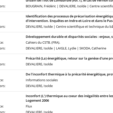
urbain de I'Ilot de Lombardie (vol.1), le cas de Vernon co
ors:
BOUGRAIN, Frédéric | DEVALIERE, Isolde | Centre scientif
Identification des processus de précarisation énergéti
d'intervention. Enquêtes en Indre-et-Loire et dans le Pas
ors:
DEVALIERE, Isolde | Centre scientifique et technique du b
Développement durable et disparités sociales : enjeux, s
ce:
Cahiers du CSTB. (FRA).
ors:
DEVALIERE, Isolde | LAIGLE, Lydie | SKODA, Catherine
Précarité (La) énergétique, retour sur la genèse d'une p
ors:
DEVALIERE, Isolde
De l'inconfort thermique à la précarité énergétique, pr
ce:
Informations sociales
ors:
DEVALIERE, Isolde
Inconfort (L') thermique au coeur des inégalités entre l
Logement 2006
ce:
Flux
ors:
DEVALIERE, Isolde