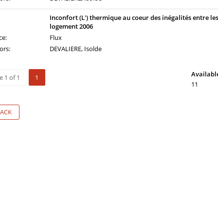
Inconfort (L') thermique au coeur des inégalités entre l
logement 2006
ce:
Flux
ors:
DEVALIERE, Isolde
Availabl
 1 of 1
1
11
ACK