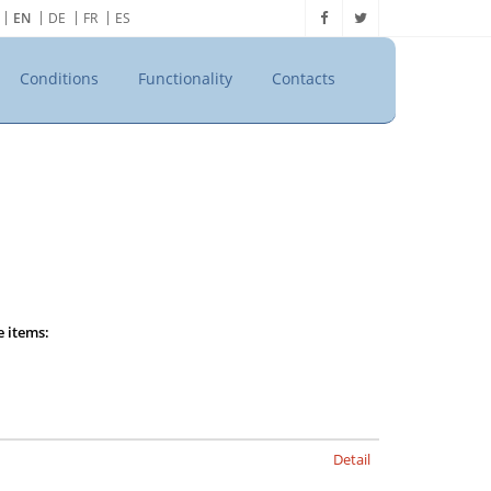
EN
DE
FR
ES
Conditions
Functionality
Contacts
e items:
Detail