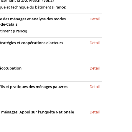
ncernant la ZAC Fieschi (vol.2)
ique et technique du bâtiment (France)
que des ménages et analyse des modes
Detail
-de-Calais
âtiment (France)
tratégies et coopérations d'acteurs
Detail
réoccupation
Detail
ofils et pratiques des ménages pauvres
Detail
es ménages. Appui sur l'Enquête Nationale
Detail