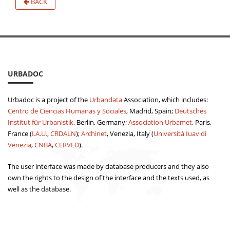
BACK
URBADOC
Urbadoc is a project of the
Urbandata
Association, which includes:
Centro de Ciencias Humanas y Sociales
, Madrid, Spain;
Deutsches
Institut für Urbanistik
, Berlin, Germany;
Association Urbamet
, Paris,
France (
I.A.U.
,
CRDALN
);
Archinet
, Venezia, Italy (
Università Iuav di
Venezia
,
CNBA
,
CERVED
).
The user interface was made by database producers and they also
own the rights to the design of the interface and the texts used, as
well as the database.