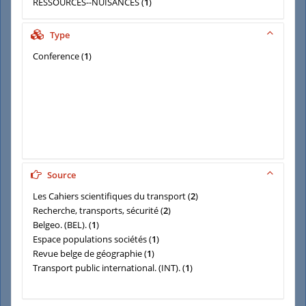
RESSOURCES--NUISANCES
(
1
)
Type
Conference
(
1
)
Source
Les Cahiers scientifiques du transport
(
2
)
Recherche, transports, sécurité
(
2
)
Belgeo. (BEL).
(
1
)
Espace populations sociétés
(
1
)
Revue belge de géographie
(
1
)
Transport public international. (INT).
(
1
)