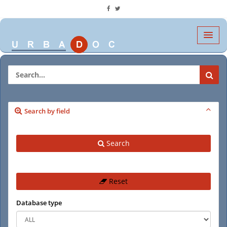
Search by field
Search
Reset
Database type