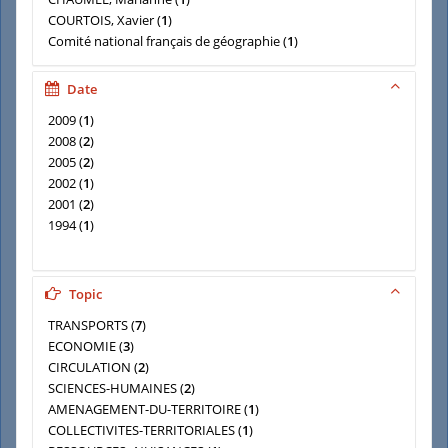
COURTOIS, Xavier
(
1
)
Comité national français de géographie
(
1
)
DEVALIERE, Isolde
(
1
)
DOZZI, Joël
(
1
)
Date
2009
(
1
)
2008
(
2
)
2005
(
2
)
2002
(
1
)
2001
(
2
)
1994
(
1
)
Topic
TRANSPORTS
(
7
)
ECONOMIE
(
3
)
CIRCULATION
(
2
)
SCIENCES-HUMAINES
(
2
)
AMENAGEMENT-DU-TERRITOIRE
(
1
)
COLLECTIVITES-TERRITORIALES
(
1
)