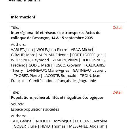
Available items:
9
Informazioni
Title:
Detail
Interrégionalité et réseaux de transports. Actes du
colloque de Besançon, 14 & 15 septembre 2005
Authors:
VARLET, Jean | WOLF, Jean-Pierre | VRAC, Michel |
GIRAUD, Marc | AUPHAN, Etienne | FORTHOFFER, Joël |
WOESSNER, Raymond | ZEMBRI, Pierre | DOBRUSZKES,
Frédéric | GODJE, Madi | FUSCO, Giovanni | CALIGARIS,
Thierry | LANNEAUX, Marie-Agnes | GATINEAU, Laurent
| THOREZ, Pierre | LACOSTE, Romuald | TROIN, Jean-
François | Comité national français de géographie
Title:
Detail
Populations, vulnérabilités et inégalités écologiques
Source:
Espace populations sociétés
Authors:
TATI, Gabriel | ROQUET, Dominique | LE BLANC, Antoine
| GOBERT, Julie | HEYD, Thomas | MESSAHEL, Abdallah |