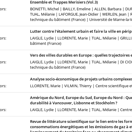
Ensemble et Trappes Merisiers (Vol.3)
ors:
BONETTI, Michel | BAILLY, Emeline | ALLEN, Barbara | DUR
TUAL, Mélanie | LAFORGUE, Jean-Didier | WERLEN, Jean | R
technique du bâtiment (France) | Université de Marne-la-V
Lutter contre l'étalement urbain et faire la ville en pér
ors:
LAIGLE, Lydie | LLORENTE, Marie | TUAL, Mélanie | GRILLIA
bâtiment (France)
Vers des villes durables en Europe : quelles trajectoires
ors:
LAIGLE, Lydie | LLORENTE, Marie | TUAL, Mélanie | DI CIO
technique du bâtiment (France)
Analyse socio-économique de projets urbains complexes :
ors:
LLORENTE, Marie | VILMIN, Thierry | Centre scientifique e
Amérique du Nord, Europe du Sud, Europe du Nord : Quel
durabilité à Vancouver, Lisbonne et Stockholm ?
ors:
LAIGLE, Lydie | LLORENTE, Marie | TUAL, Mélanie | Centre 
Revue de littérature scientifique sur le lien entre les for
consommations énergétiques et les émissions de gaz à ef