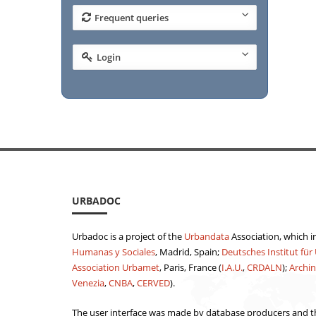
Frequent queries
Login
URBADOC
Urbadoc is a project of the
Urbandata
Association, which i
Humanas y Sociales
, Madrid, Spain;
Deutsches Institut für
Association Urbamet
, Paris, France (
I.A.U.
,
CRDALN
);
Archin
Venezia
,
CNBA
,
CERVED
).
The user interface was made by database producers and th