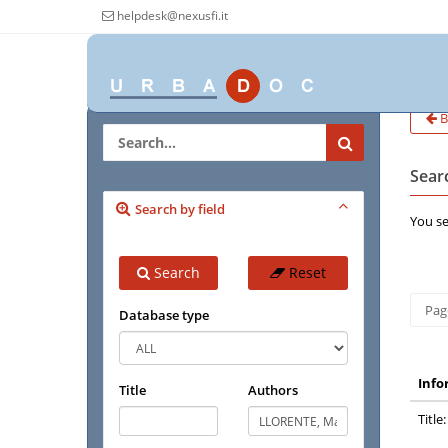
helpdesk@nexusfi.it
B
Searc
Search by field
You se
Search
Reset
Page
Database type
Info
Title
Authors
Title: