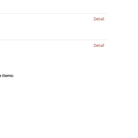
Detail
Detail
e items: