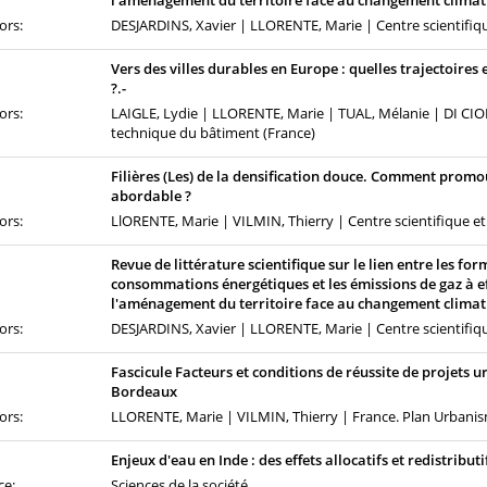
l'aménagement du territoire face au changement climati
ors:
DESJARDINS, Xavier | LLORENTE, Marie | Centre scientifiq
Vers des villes durables en Europe : quelles trajectoires
?.-
ors:
LAIGLE, Lydie | LLORENTE, Marie | TUAL, Mélanie | DI CIO
technique du bâtiment (France)
Filières (Les) de la densification douce. Comment promo
abordable ?
ors:
LlORENTE, Marie | VILMIN, Thierry | Centre scientifique e
Revue de littérature scientifique sur le lien entre les for
consommations énergétiques et les émissions de gaz à ef
l'aménagement du territoire face au changement climat
ors:
DESJARDINS, Xavier | LLORENTE, Marie | Centre scientifiq
Fascicule Facteurs et conditions de réussite de projets u
Bordeaux
ors:
LLORENTE, Marie | VILMIN, Thierry | France. Plan Urbanis
Enjeux d'eau en Inde : des effets allocatifs et redistribu
ce:
Sciences de la société