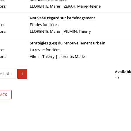
ors:
LLORENTE, Marie | ZERAH, Marie-Hélène
Nouveau regard sur l'aménagement
ce:
Etudes foncières
ors:
LLORENTE, Marie | VILMIN, Thierry
Stratégies (Les) du renouvellement urbain
ce:
La revue foncière
ors:
Vilmin, Thierry | Llorente, Marie
Availabl
 1 of 1
1
13
ACK