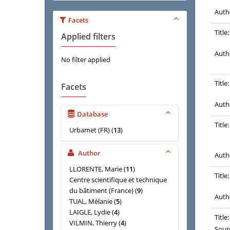
Auth
Facets
Title:
Applied filters
Auth
No filter applied
Title:
Facets
Auth
Database
Title:
Urbamet (FR)
(
13
)
Author
Auth
LLORENTE, Marie
(
11
)
Title:
Centre scientifique et technique
du bâtiment (France)
(
9
)
Auth
TUAL, Mélanie
(
5
)
LAIGLE, Lydie
(
4
)
Title:
VILMIN, Thierry
(
4
)
Sour