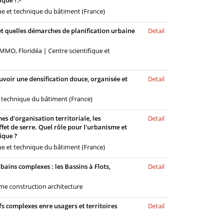
que ?.-
ue et technique du bâtiment (France)
 et quelles démarches de planification urbaine
Detail
MMO, Floridéa | Centre scientifique et
uvoir une densification douce, organisée et
Detail
t technique du bâtiment (France)
mes d'organisation territoriale, les
Detail
fet de serre. Quel rôle pour l'urbanisme et
ique ?
ue et technique du bâtiment (France)
rbains complexes : les Bassins à Flots,
Detail
me construction architecture
tifs complexes enre usagers et territoires
Detail