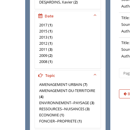
DESJARDINS, Xavier
(
2
)
Auth
DI CIOMMO, Floridéa
(
2
)
ALLEN, Barbara
(
1
)
Date
Title:
BAILLY, Emeline
(
1
)
Sour
2017
(
1
)
BONETTI, Michel
(
1
)
2015
(
1
)
Auth
COLLET, Alice
(
1
)
2013
(
1
)
DURET, Hervé
(
1
)
Title:
2012
(
1
)
France. Plan Urbanisme
2011
(
3
)
Sour
construction architecture
(
1
)
2009
(
2
)
Auth
GRILLIAT, Sophie
(
1
)
2008
(
1
)
LAFORGUE, Jean-Didier
(
1
)
2007
(
2
)
LlORENTE, Marie
(
1
)
Page
2005
(
1
)
Llorente, Marie
(
1
)
Topic
RASPAIL, Dominique
(
1
)
AMENAGEMENT-URBAIN
(
7
)
Université de Marne-la-Vallée
(
1
)
AMENAGEMENT-DU-TERRITOIRE
Vilmin, Thierry
(
1
)
B
(
4
)
WERLEN, Jean
(
1
)
ENVIRONNEMENT--PAYSAGE
(
3
)
ZERAH, Marie-Hélène
(
1
)
RESSOURCES--NUISANCES
(
3
)
ECONOMIE
(
1
)
FONCIER--PROPRIETE
(
1
)
HABITAT--LOGEMENT
(
1
)