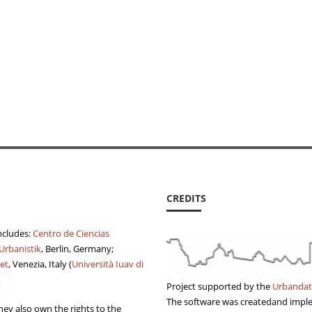
CREDITS
ncludes:
Centro de Ciencias
 Urbanistik
, Berlin, Germany;
et
, Venezia, Italy (
Università Iuav di
Project supported by the
Urbandat
The software was createdand imp
ey also own the rights to the