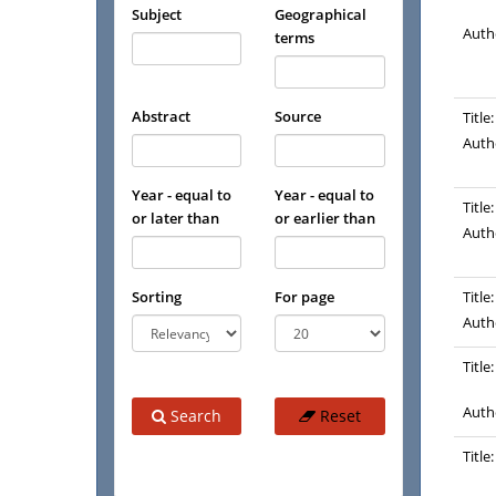
Subject
Geographical
Auth
terms
Abstract
Source
Title:
Auth
Year - equal to
Year - equal to
Title:
or later than
or earlier than
Auth
Sorting
For page
Title:
Auth
Title:
Auth
Search
Reset
Title: