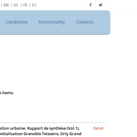
EN
DE
FR
ES
Conditions
Functionality
Contacts
e items:
ation urbaine. Rapport de synthèse (Vol.1),
Detail
dentialisation Grenoble Teisseire, Orly Grand