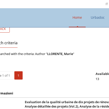
IT
Home
Urbadoc
ACK
h criteria
arched with the criteria: Author "
LLORENTE, Marie
"
Availabl
 1 of 1
1
13
rmazioni
Evaluation de la qualité urbaine de dix projets de rénov
Analyse détaillée des projets (Vol.2), Analyse de la rési