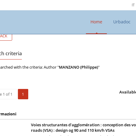
IT
Home
Urbadoc
ACK
h criteria
arched with the criteria: Author "
MANZANO (Philippe)
"
Availabl
 1 of 1
1
rmazioni
Voies structurantes d'agglomération : conception des vo
roads (VSA) : design og 90 and 110 km/h VSAs