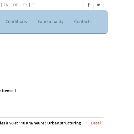
EN
DE
FR
ES
Conditions
Functionality
Contacts
e items:
1
ies à 90 et 110 Km/heure : Urban structuring
Detail