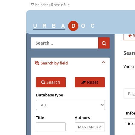
helpdesk@nexusfi.it
B
Searc
Search by field
You se
Search
Reset
Page
Database type
Info
Title
Authors
Title: