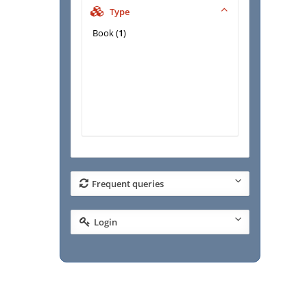
Type
Book
(
1
)
Frequent queries
Login