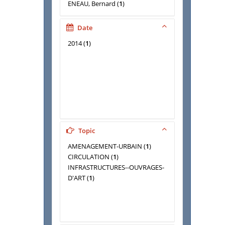
ENEAU, Bernard
(
1
)
HOLLAND, Matthieu
(
1
)
HUILLET, Jérôme
(
1
)
Date
LE MOING (STEPHANE)
(
1
)
2014
(
1
)
LHUILLIER, Jean-Paul
(
1
)
MANZANO (Philippe)
(
1
)
MOISAN, Olivier
(
1
)
OSER (Antoine)
(
1
)
PERTUS, Eric
(
1
)
PETIOT, Olivier
(
1
)
REYNAUD, Jean-luc
(
1
)
WILLIAMS (Régis)
(
1
)
Topic
AMENAGEMENT-URBAIN
(
1
)
CIRCULATION
(
1
)
INFRASTRUCTURES--OUVRAGES-
D'ART
(
1
)