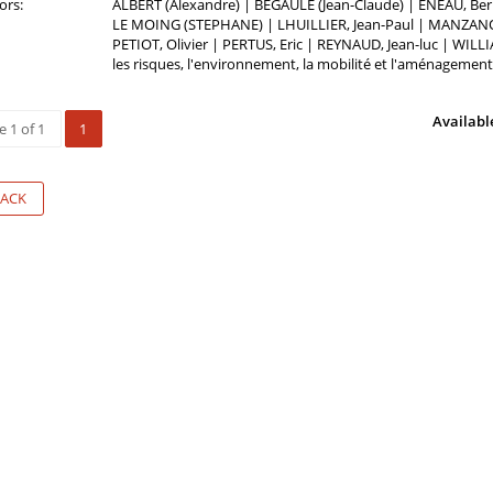
ors:
ALBERT (Alexandre) | BEGAULE (Jean-Claude) | ENEAU, Be
LE MOING (STEPHANE) | LHUILLIER, Jean-Paul | MANZANO (
PETIOT, Olivier | PERTUS, Eric | REYNAUD, Jean-luc | WILLI
les risques, l'environnement, la mobilité et l'aménagement
Availabl
 1 of 1
1
ACK