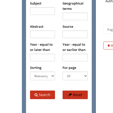
Auth
Subject
Geographical
terms
Abstract
Source
Page
Year - equal to
Year - equal to
B
or later than
or earlier than
Sorting
For page
Search
Reset