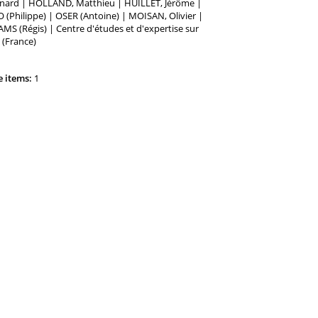
rnard | HOLLAND, Matthieu | HUILLET, Jérôme |
Philippe) | OSER (Antoine) | MOISAN, Olivier |
AMS (Régis) | Centre d'études et d'expertise sur
 (France)
e items:
1