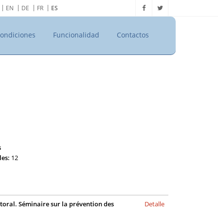
EN
DE
FR
ES
ondiciones
Funcionalidad
Contactos
s
les:
12
toral. Séminaire sur la prévention des
Detalle