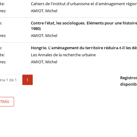
te:
Cahiers de l'institut d'urbanisme et d'aménagement régiona
res:
AMIOT, Michel
o:
Contre l'état, les sociologues. Eléments pour une histoir
1980)
res:
AMIOT, Michel
o:
Hongrie. L'aménagement du territoire réduira-t-il les d
te:
Les Annales de la recherche urbaine
res:
AMIOT, Michel
Registro
ina 1 de 1
1
disponib
TRÁS