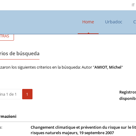
IT
Home
Urbadoc
C
TRÁS
erios de búsqueda
lizaron los siguientes criterios en la búsqueda: Autor "
AMIOT, Michel
"
Registro
ina 1 de 1
1
disponib
rmazioni
o:
Changement climatique et prévention du risque sur le lit
risques naturels majeurs, 19 septembre 2007