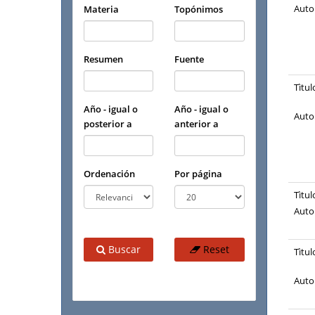
Auto
Materia
Topónimos
Resumen
Fuente
Tìtul
Año - igual o
Año - igual o
Auto
posterior a
anterior a
Ordenación
Por página
Tìtul
Auto
Buscar
Reset
Tìtul
Auto