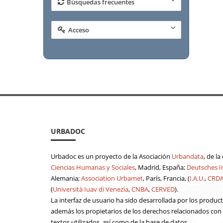
Búsquedas frecuentes
Acceso
URBADOC
Urbadoc es un proyecto de la Asociación
Urbandata
, de l
Ciencias Humanas y Sociales
, Madrid, España;
Deutsches In
Alemania;
Association Urbamet
, París, Francia, (
I.A.U.
,
CRD
(
Università Iuav di Venezia
,
CNBA
,
CERVED
).
La interfaz de usuario ha sido desarrollada por los produc
además los propietarios de los derechos relacionados con el
textos utilizados, así como de la base de datos.