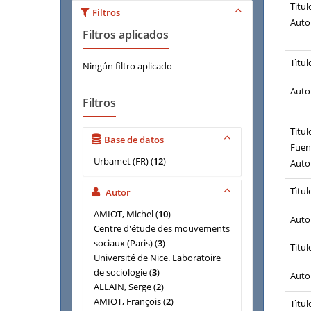
Tìtul
Filtros
Auto
Filtros aplicados
Tìtul
Ningún filtro aplicado
Auto
Filtros
Tìtul
Base de datos
Fuen
Urbamet (FR)
(
12
)
Auto
Tìtul
Autor
AMIOT, Michel
(
10
)
Auto
Centre d'étude des mouvements
sociaux (Paris)
(
3
)
Tìtul
Université de Nice. Laboratoire
de sociologie
(
3
)
Auto
ALLAIN, Serge
(
2
)
AMIOT, François
(
2
)
Tìtul