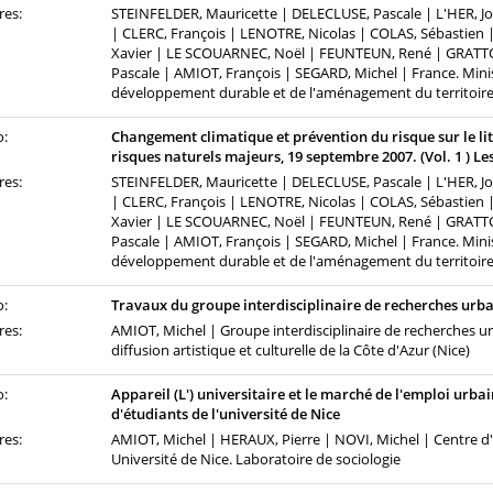
res:
STEINFELDER, Mauricette | DELECLUSE, Pascale | L'HER, Jo
| CLERC, François | LENOTRE, Nicolas | COLAS, Sébastien 
Xavier | LE SCOUARNEC, Noël | FEUNTEUN, René | GRATTO
Pascale | AMIOT, François | SEGARD, Michel | France. Minist
développement durable et de l'aménagement du territoir
o:
Changement climatique et prévention du risque sur le lit
risques naturels majeurs, 19 septembre 2007. (Vol. 1 ) Les 
res:
STEINFELDER, Mauricette | DELECLUSE, Pascale | L'HER, Jo
| CLERC, François | LENOTRE, Nicolas | COLAS, Sébastien 
Xavier | LE SCOUARNEC, Noël | FEUNTEUN, René | GRATTO
Pascale | AMIOT, François | SEGARD, Michel | France. Minist
développement durable et de l'aménagement du territoir
o:
Travaux du groupe interdisciplinaire de recherches urb
res:
AMIOT, Michel | Groupe interdisciplinaire de recherches ur
diffusion artistique et culturelle de la Côte d'Azur (Nice)
o:
Appareil (L') universitaire et le marché de l'emploi urbai
d'étudiants de l'université de Nice
res:
AMIOT, Michel | HERAUX, Pierre | NOVI, Michel | Centre d
Université de Nice. Laboratoire de sociologie