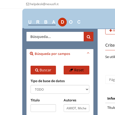
helpdesk@nexusfi.it
A
Crit
Búsqueda por campos
Se uti
Buscar
Reset
Pág
Tipo de base de datos
Info
Tìtulo
Autores
Tìtul