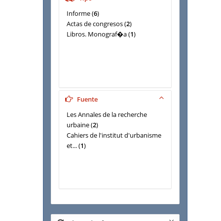
STEINFELDER, Mauricette
(
2
)
Association Orélie (Paris)
(
1
)
Informe
(
6
)
Association d'animation et de
Actas de congresos
(
2
)
diffusion artistique et culturelle
Libros. Monograf�a
(
1
)
de la Côte d'Azur (Nice)
(
1
)
FRICKEY, A.
(
1
)
FRICKEY, Alain
(
1
)
FRICKEY, Alan
(
1
)
GRAFMEYER, Yves
(
1
)
Groupe interdisciplinaire de
Fuente
recherches urbaines (Nice)
(
1
)
JOURDAN, Hélène
(
1
)
Les Annales de la recherche
LAPIERRE, J-William
(
1
)
urbaine
(
2
)
PAPYLE, Henri
(
1
)
Cahiers de l'institut d'urbanisme
ROUSSET-DESCHAMPS, Marcel
et...
(
1
)
(dir.)
(
1
)