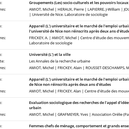
o:
Groupements (Les) socio-culturels et les pouvoirs locau
res:
AMIOT, Michel | HERAUX, Pierre | LAPIERRE, J-William | J
| Université de Nice. Laboratoire de sociologie
o:
Appareil (L') universitaire et le marché de l'emploi urbai
l'université de Nice non réinscrits après deux ans d'étud
res:
FRICKEY, A. | AMIOT, Michel | Centre d'étude des mouvemen
Laboratoire de sociologie
o:
Université (L') et la ville
te:
Les Annales de la recherche urbaine
res:
AMIOT, Michel | FRICKEY, Alain | ROUSSET-DESCHAMPS, Mar
o:
Appareil (L') universitaire et le marché de l'emploi urbai
de Nice non réinscrits après deux ans d'études
res:
AMIOT, Michel | FRICKEY, Alan | Centre d'étude des mouve
o:
Evaluation sociologique des recherches de l'appel d'idé
urbain
res:
AMIOT, Michel | GRAFMEYER, Yves | Association Orélie (Par
o:
Femmes chefs de ménage, comportement et grands ens