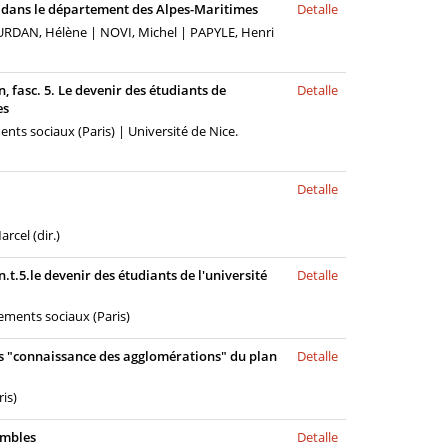
x dans le département des Alpes-Maritimes
Detalle
OURDAN, Hélène | NOVI, Michel | PAPYLE, Henri
n, fasc. 5. Le devenir des étudiants de
Detalle
es
ts sociaux (Paris) | Université de Nice.
Detalle
cel (dir.)
n.t.5.le devenir des étudiants de l'université
Detalle
ments sociaux (Paris)
es "connaissance des agglomérations" du plan
Detalle
is)
embles
Detalle