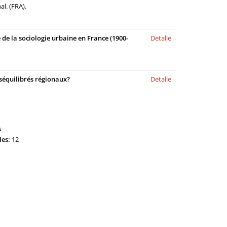
l. (FRA).
e de la sociologie urbaine en France (1900-
Detalle
éséquilibrés régionaux?
Detalle
s
les:
12