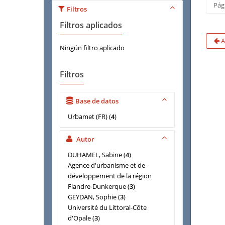
Pág
Filtros
Filtros aplicados
A
Ningún filtro aplicado
Filtros
Base de datos
Urbamet (FR)
(
4
)
Autor
DUHAMEL, Sabine
(
4
)
Agence d'urbanisme et de
développement de la région
Flandre-Dunkerque
(
3
)
GEYDAN, Sophie
(
3
)
Université du Littoral-Côte
d'Opale
(
3
)