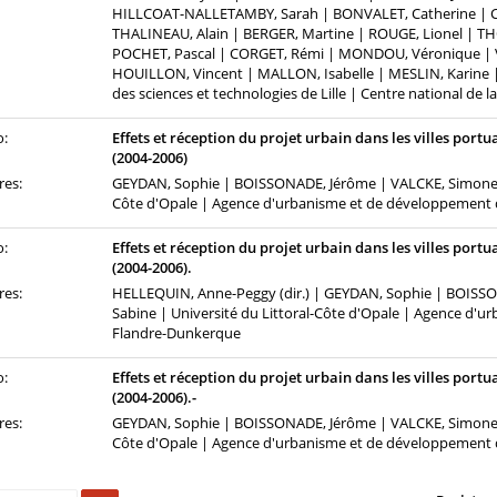
HILLCOAT-NALLETAMBY, Sarah | BONVALET, Catherine | C
THALINEAU, Alain | BERGER, Martine | ROUGE, Lionel | T
POCHET, Pascal | CORGET, Rémi | MONDOU, Véronique | VI
HOUILLON, Vincent | MALLON, Isabelle | MESLIN, Karine |
des sciences et technologies de Lille | Centre national de l
o:
Effets et réception du projet urbain dans les villes por
(2004-2006)
res:
GEYDAN, Sophie | BOISSONADE, Jérôme | VALCKE, Simone |
Côte d'Opale | Agence d'urbanisme et de développement 
o:
Effets et réception du projet urbain dans les villes por
(2004-2006).
res:
HELLEQUIN, Anne-Peggy (dir.) | GEYDAN, Sophie | BOIS
Sabine | Université du Littoral-Côte d'Opale | Agence d'u
Flandre-Dunkerque
o:
Effets et réception du projet urbain dans les villes por
(2004-2006).-
res:
GEYDAN, Sophie | BOISSONADE, Jérôme | VALCKE, Simone |
Côte d'Opale | Agence d'urbanisme et de développement 