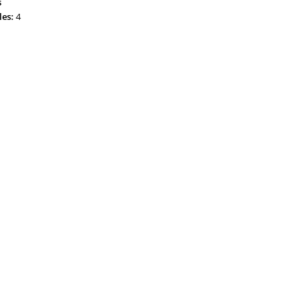
s
les:
4