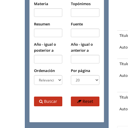
Materia
Topónimos
Resumen
Fuente
Tìtul
Año - igual o
Año - igual o
Auto
posterior a
anterior a
Tìtul
Ordenación
Por página
Auto
Tìtul
Buscar
Reset
Auto