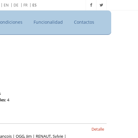
EN
DE
FR
ES
ondiciones
Funcionalidad
Contactos
s
les:
4
Detalle
nçois | OGG, Jim | RENAUT, Sylvie |