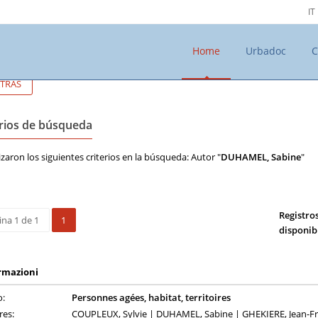
IT
Home
Urbadoc
C
TRÁS
erios de búsqueda
lizaron los siguientes criterios en la búsqueda: Autor "
DUHAMEL, Sabine
"
Registro
ina 1 de 1
1
disponib
rmazioni
o:
Personnes agées, habitat, territoires
res:
COUPLEUX, Sylvie | DUHAMEL, Sabine | GHEKIERE, Jean-Fra