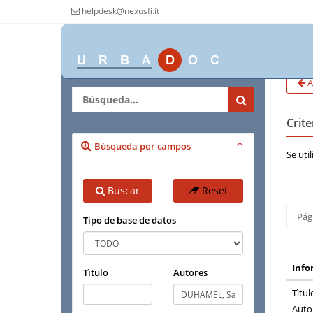
helpdesk@nexusfi.it
A
Crit
Búsqueda por campos
Se uti
Buscar
Reset
Pág
Tipo de base de datos
Info
Tìtulo
Autores
Tìtul
Auto