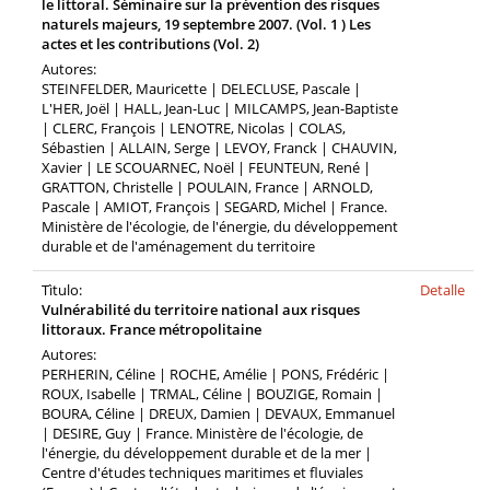
le littoral. Séminaire sur la prévention des risques
naturels majeurs, 19 septembre 2007. (Vol. 1 ) Les
actes et les contributions (Vol. 2)
Autores:
STEINFELDER, Mauricette | DELECLUSE, Pascale |
L'HER, Joël | HALL, Jean-Luc | MILCAMPS, Jean-Baptiste
| CLERC, François | LENOTRE, Nicolas | COLAS,
Sébastien | ALLAIN, Serge | LEVOY, Franck | CHAUVIN,
Xavier | LE SCOUARNEC, Noël | FEUNTEUN, René |
GRATTON, Christelle | POULAIN, France | ARNOLD,
Pascale | AMIOT, François | SEGARD, Michel | France.
Ministère de l'écologie, de l'énergie, du développement
durable et de l'aménagement du territoire
Tìtulo:
Detalle
Vulnérabilité du territoire national aux risques
littoraux. France métropolitaine
Autores:
PERHERIN, Céline | ROCHE, Amélie | PONS, Frédéric |
ROUX, Isabelle | TRMAL, Céline | BOUZIGE, Romain |
BOURA, Céline | DREUX, Damien | DEVAUX, Emmanuel
| DESIRE, Guy | France. Ministère de l'écologie, de
l'énergie, du développement durable et de la mer |
Centre d'études techniques maritimes et fluviales