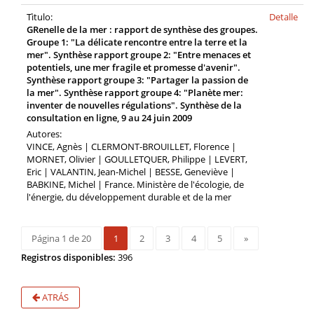
Tìtulo:
Detalle
GRenelle de la mer : rapport de synthèse des groupes.
Groupe 1: "La délicate rencontre entre la terre et la
mer". Synthèse rapport groupe 2: "Entre menaces et
potentiels, une mer fragile et promesse d'avenir".
Synthèse rapport groupe 3: "Partager la passion de
la mer". Synthèse rapport groupe 4: "Planète mer:
inventer de nouvelles régulations". Synthèse de la
consultation en ligne, 9 au 24 juin 2009
Autores:
VINCE, Agnès | CLERMONT-BROUILLET, Florence |
MORNET, Olivier | GOULLETQUER, Philippe | LEVERT,
Eric | VALANTIN, Jean-Michel | BESSE, Geneviève |
BABKINE, Michel | France. Ministère de l'écologie, de
l'énergie, du développement durable et de la mer
Página 1 de 20
1
2
3
4
5
»
Registros disponibles:
396
ATRÁS