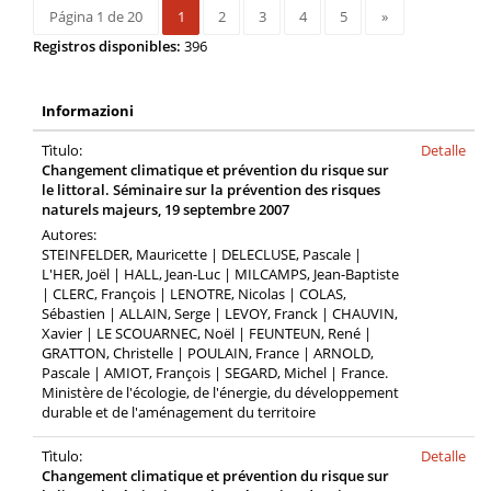
Página 1 de 20
1
2
3
4
5
»
Registros disponibles:
396
Informazioni
Tìtulo:
Detalle
Changement climatique et prévention du risque sur
le littoral. Séminaire sur la prévention des risques
naturels majeurs, 19 septembre 2007
Autores:
STEINFELDER, Mauricette | DELECLUSE, Pascale |
L'HER, Joël | HALL, Jean-Luc | MILCAMPS, Jean-Baptiste
| CLERC, François | LENOTRE, Nicolas | COLAS,
Sébastien | ALLAIN, Serge | LEVOY, Franck | CHAUVIN,
Xavier | LE SCOUARNEC, Noël | FEUNTEUN, René |
GRATTON, Christelle | POULAIN, France | ARNOLD,
Pascale | AMIOT, François | SEGARD, Michel | France.
Ministère de l'écologie, de l'énergie, du développement
durable et de l'aménagement du territoire
Tìtulo:
Detalle
Changement climatique et prévention du risque sur