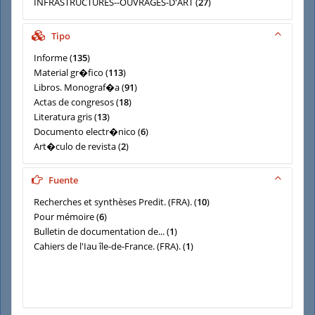
INFRASTRUCTURES--OUVRAGES-D'ART
(
27
)
METHODES--TECHNIQUES
(
25
)
AMENAGEMENT-DU-TERRITOIRE
(
22
)
Tipo
Informe
(
135
)
Material gr�fico
(
113
)
Libros. Monograf�a
(
91
)
Actas de congresos
(
18
)
Literatura gris
(
13
)
Documento electr�nico
(
6
)
Art�culo de revista
(
2
)
Material cartogr�fico
(
2
)
Fuente
Recherches et synthèses Predit. (FRA).
(
10
)
Pour mémoire
(
6
)
Bulletin de documentation de...
(
1
)
Cahiers de l'Iau île-de-France. (FRA).
(
1
)