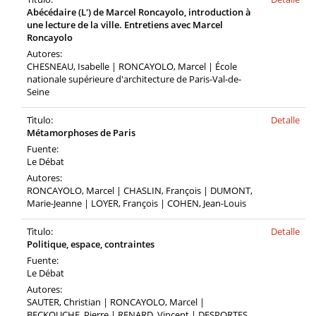
Abécédaire (L') de Marcel Roncayolo, introduction à
une lecture de la ville. Entretiens avec Marcel
Roncayolo
Autores:
CHESNEAU, Isabelle | RONCAYOLO, Marcel | École
nationale supérieure d'architecture de Paris-Val-de-
Seine
Tìtulo:
Detalle
Métamorphoses de Paris
Fuente:
Le Débat
Autores:
RONCAYOLO, Marcel | CHASLIN, François | DUMONT,
Marie-Jeanne | LOYER, François | COHEN, Jean-Louis
Tìtulo:
Detalle
Politique, espace, contraintes
Fuente:
Le Débat
Autores:
SAUTER, Christian | RONCAYOLO, Marcel |
BECKOUCHE, Pierre | RENARD, Vincent | DESPORTES,