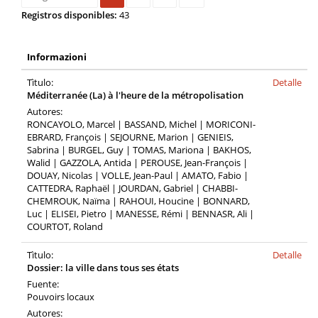
Registros disponibles:
43
Informazioni
Tìtulo:
Detalle
Méditerranée (La) à l'heure de la métropolisation
Autores:
RONCAYOLO, Marcel | BASSAND, Michel | MORICONI-
EBRARD, François | SEJOURNE, Marion | GENIEIS,
Sabrina | BURGEL, Guy | TOMAS, Mariona | BAKHOS,
Walid | GAZZOLA, Antida | PEROUSE, Jean-François |
DOUAY, Nicolas | VOLLE, Jean-Paul | AMATO, Fabio |
CATTEDRA, Raphaël | JOURDAN, Gabriel | CHABBI-
CHEMROUK, Naïma | RAHOUI, Houcine | BONNARD,
Luc | ELISEI, Pietro | MANESSE, Rémi | BENNASR, Ali |
COURTOT, Roland
Tìtulo:
Detalle
Dossier: la ville dans tous ses états
Fuente:
Pouvoirs locaux
Autores: