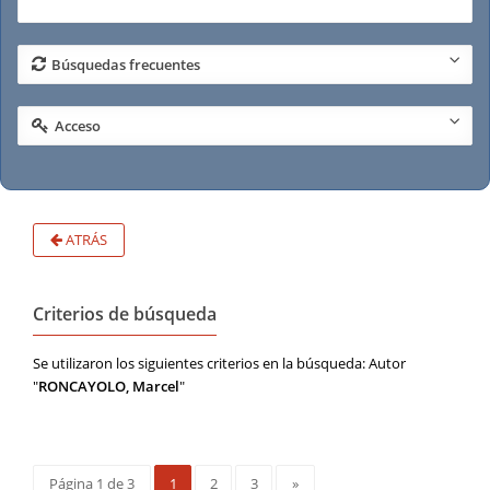
Etudes foncières
(
1
)
Búsquedas frecuentes
Acceso
ATRÁS
Criterios de búsqueda
Se utilizaron los siguientes criterios en la búsqueda: Autor
"
RONCAYOLO, Marcel
"
Página 1 de 3
1
2
3
»