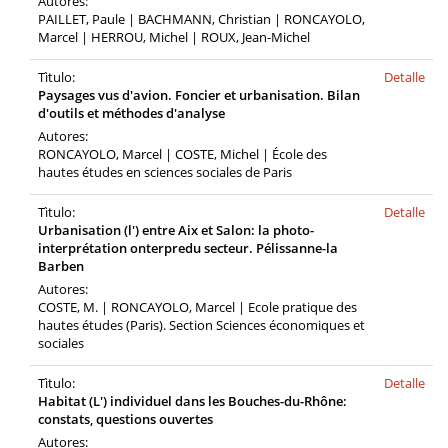
Autores:
PAILLET, Paule | BACHMANN, Christian | RONCAYOLO,
Marcel | HERROU, Michel | ROUX, Jean-Michel
Tìtulo:
Detalle
Paysages vus d'avion. Foncier et urbanisation. Bilan
d'outils et méthodes d'analyse
Autores:
RONCAYOLO, Marcel | COSTE, Michel | École des
hautes études en sciences sociales de Paris
Tìtulo:
Detalle
Urbanisation (l') entre Aix et Salon: la photo-
interprétation onterpredu secteur. Pélissanne-la
Barben
Autores:
COSTE, M. | RONCAYOLO, Marcel | Ecole pratique des
hautes études (Paris). Section Sciences économiques et
sociales
Tìtulo:
Detalle
Habitat (L') individuel dans les Bouches-du-Rhône:
constats, questions ouvertes
Autores: