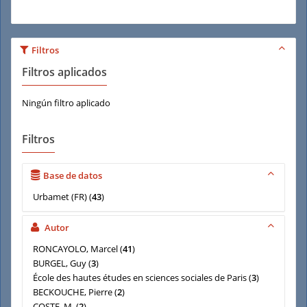
Filtros
Filtros aplicados
Ningún filtro aplicado
Filtros
Base de datos
Urbamet (FR)
(
43
)
Autor
RONCAYOLO, Marcel
(
41
)
BURGEL, Guy
(
3
)
École des hautes études en sciences sociales de Paris
(
3
)
BECKOUCHE, Pierre
(
2
)
COSTE, M.
(
2
)