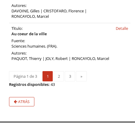
Autores:
DAVOINE, Gilles | CRISTOFARO, Florence |
RONCAYOLO, Marcel
Tìtulo:
Detalle
Au coeur de la ville
Fuente:
Sciences humaines. (FRA).
Autores:
PAQUOT, Thierry | JOLY, Robert | RONCAYOLO, Marcel
Página 1 de 3
1
2
3
»
Registros disponibles:
43
ATRÁS