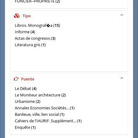
FONCIER--PROPRIETE
(
2
)
TRANSPORTS
(
2
)
CADRE-JURIDIQUE
(
1
)
Tipo
Libros. Monograf�a
(
15
)
Informe
(
4
)
Actas de congresos
(
3
)
Literatura gris
(
1
)
Fuente
Le Débat
(
4
)
Le Moniteur architecture
(
2
)
Urbanisme
(
2
)
Annales Economies Sociétés...
(
1
)
Banlieue, ville, lien social
(
1
)
Cahiers de l'IAURIF. Supplément...
(
1
)
Enquête
(
1
)
Espace géographique
(
1
)