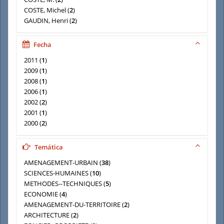
COSTE, Michel
(
2
)
GAUDIN, Henri
(
2
)
LABASSE, Jean
(
2
)
Université de Bordeaux I. Conférence permanente sur
Fecha
l'aménagement et l'urbanisme d'Aquitaine
(
2
)
2011
(
1
)
2009
(
1
)
2008
(
1
)
2006
(
1
)
2002
(
2
)
2001
(
1
)
2000
(
2
)
1999
(
1
)
1997
(
1
)
Temática
AMENAGEMENT-URBAIN
(
38
)
SCIENCES-HUMAINES
(
10
)
METHODES--TECHNIQUES
(
5
)
ECONOMIE
(
4
)
AMENAGEMENT-DU-TERRITOIRE
(
2
)
ARCHITECTURE
(
2
)