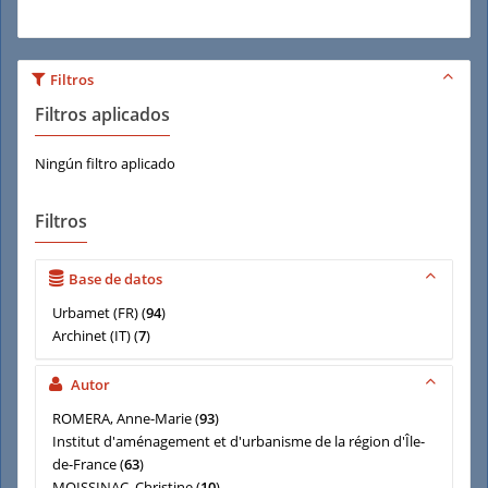
Filtros
Filtros aplicados
Ningún filtro aplicado
Filtros
Base de datos
Urbamet (FR)
(
94
)
Archinet (IT)
(
7
)
Autor
ROMERA, Anne-Marie
(
93
)
Institut d'aménagement et d'urbanisme de la région d'Île-
de-France
(
63
)
MOISSINAC, Christine
(
10
)