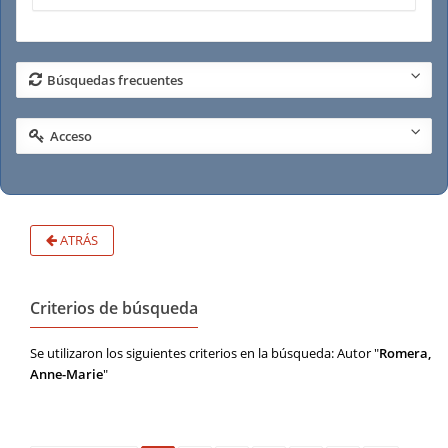
Note rapide population, modes de vie
(
1
)
Urbanisme
(
1
)
Búsquedas frecuentes
Acceso
ATRÁS
Criterios de búsqueda
Se utilizaron los siguientes criterios en la búsqueda: Autor "
Romera,
Anne-Marie
"