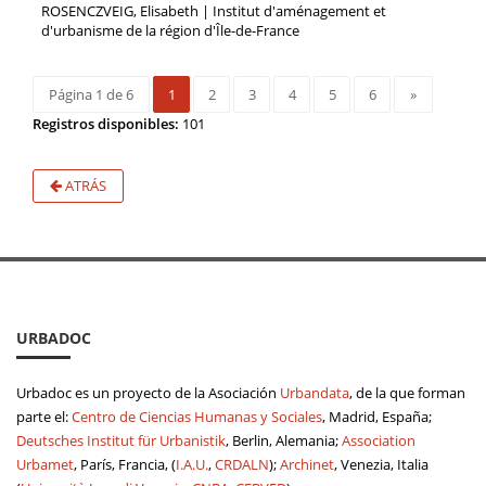
ROSENCZVEIG, Elisabeth | Institut d'aménagement et
d'urbanisme de la région d'Île-de-France
Página 1 de 6
1
2
3
4
5
6
»
Registros disponibles:
101
ATRÁS
URBADOC
Urbadoc es un proyecto de la Asociación
Urbandata
, de la que forman
parte el:
Centro de Ciencias Humanas y Sociales
, Madrid, España;
Deutsches Institut für Urbanistik
, Berlin, Alemania;
Association
Urbamet
, París, Francia, (
I.A.U.
,
CRDALN
);
Archinet
, Venezia, Italia