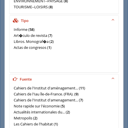
ENVIRONNEMENT--PAYSAGE
(
8
)
TOURISME--LOISIRS
(
8
)
METHODES--TECHNIQUES
(
6
)
AMENAGEMENT-DU-TERRITOIRE
(
5
)
Tipo
Informe
(
58
)
Art�culo de revista
(
7
)
Libros. Monograf�a
(
2
)
Actas de congresos
(
1
)
Fuente
Cahiers de l'Institut d'aménagement...
(
11
)
Cahiers de l'Iau île-de-France. (FRA).
(
9
)
Cahiers de l'Institut d'amenagement...
(
7
)
Note rapide sur l'économie
(
5
)
Actualités internationales du...
(
2
)
Metropolis
(
2
)
Les Cahiers de l'habitat
(
1
)