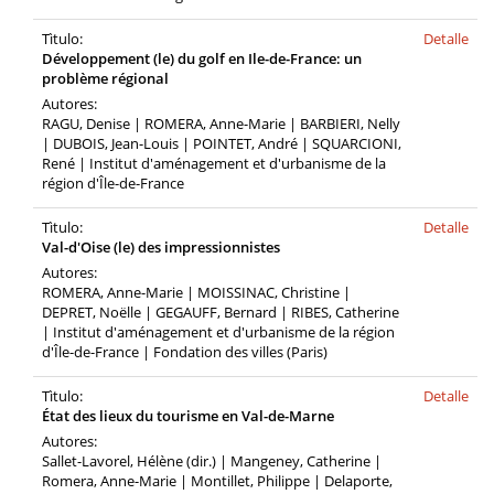
Tìtulo:
Detalle
Développement (le) du golf en Ile-de-France: un
problème régional
Autores:
RAGU, Denise | ROMERA, Anne-Marie | BARBIERI, Nelly
| DUBOIS, Jean-Louis | POINTET, André | SQUARCIONI,
René | Institut d'aménagement et d'urbanisme de la
région d'Île-de-France
Tìtulo:
Detalle
Val-d'Oise (le) des impressionnistes
Autores:
ROMERA, Anne-Marie | MOISSINAC, Christine |
DEPRET, Noëlle | GEGAUFF, Bernard | RIBES, Catherine
| Institut d'aménagement et d'urbanisme de la région
d'Île-de-France | Fondation des villes (Paris)
Tìtulo:
Detalle
État des lieux du tourisme en Val-de-Marne
Autores:
Sallet-Lavorel, Hélène (dir.) | Mangeney, Catherine |
Romera, Anne-Marie | Montillet, Philippe | Delaporte,