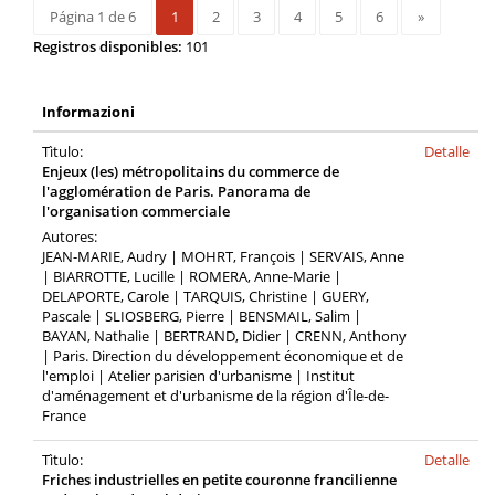
Página 1 de 6
1
2
3
4
5
6
»
Registros disponibles:
101
Informazioni
Tìtulo:
Detalle
Enjeux (les) métropolitains du commerce de
l'agglomération de Paris. Panorama de
l'organisation commerciale
Autores:
JEAN-MARIE, Audry | MOHRT, François | SERVAIS, Anne
| BIARROTTE, Lucille | ROMERA, Anne-Marie |
DELAPORTE, Carole | TARQUIS, Christine | GUERY,
Pascale | SLIOSBERG, Pierre | BENSMAIL, Salim |
BAYAN, Nathalie | BERTRAND, Didier | CRENN, Anthony
| Paris. Direction du développement économique et de
l'emploi | Atelier parisien d'urbanisme | Institut
d'aménagement et d'urbanisme de la région d'Île-de-
France
Tìtulo:
Detalle
Friches industrielles en petite couronne francilienne