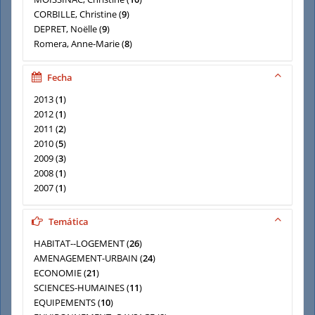
CORBILLE, Christine
(
9
)
DEPRET, Noëlle
(
9
)
Romera, Anne-Marie
(
8
)
PALISSE, Jean-Pierre
(
5
)
RAGU, Denise
(
5
)
Fecha
SAID, Victor
(
5
)
2013
(
1
)
2012
(
1
)
2011
(
2
)
2010
(
5
)
2009
(
3
)
2008
(
1
)
2007
(
1
)
2004
(
1
)
2003
(
1
)
Temática
HABITAT--LOGEMENT
(
26
)
AMENAGEMENT-URBAIN
(
24
)
ECONOMIE
(
21
)
SCIENCES-HUMAINES
(
11
)
EQUIPEMENTS
(
10
)