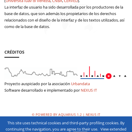
(
Università Iuav di Venezia
,
CNBA
,
CERVED
).
La interfaz de usuario ha sido desarrollada por los productores de la
base de datos, que son además los propietarios de los derechos
relacionados con el diseño de la interfaz y de los textos utilizados, así
como de la base de datos.
CRÉDITOS
Proyecto auspiciado por la asociación
Urbandata
Software desarrollado e implementado por
NEXUS IT
© POWERED BY AQUARIUS 1.2 | NEXUS IT
This site uses technical cookies and third-party profiling cookies. By
POLÌTICA DE PRIVACIDAD
continuing the navigation, you are agree to their use.
View extended