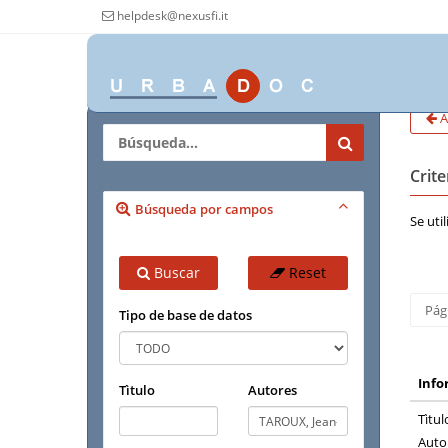
helpdesk@nexusfi.it
A
Crit
Búsqueda por campos
Se uti
Buscar
Reset
Pág
Tipo de base de datos
Info
Tìtulo
Autores
Tìtul
Auto