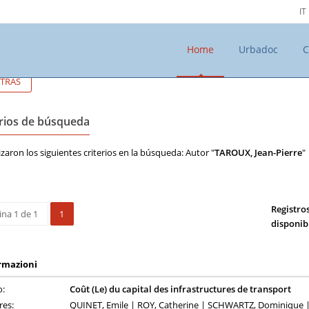
IT
Home
Urbadoc
C
TRÁS
erios de búsqueda
lizaron los siguientes criterios en la búsqueda: Autor "
TAROUX, Jean-Pierre
"
Registro
ina 1 de 1
1
disponib
rmazioni
o:
Coût (Le) du capital des infrastructures de transport
res:
QUINET, Emile | ROY, Catherine | SCHWARTZ, Dominique |