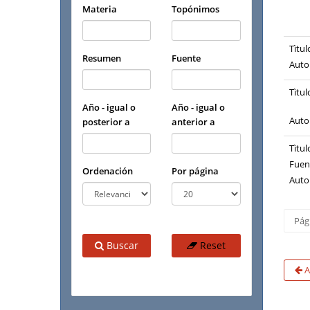
Materia
Topónimos
Tìtul
Resumen
Fuente
Auto
Tìtul
Año - igual o
Año - igual o
Auto
posterior a
anterior a
Tìtul
Fuen
Ordenación
Por página
Auto
Pág
Buscar
Reset
A