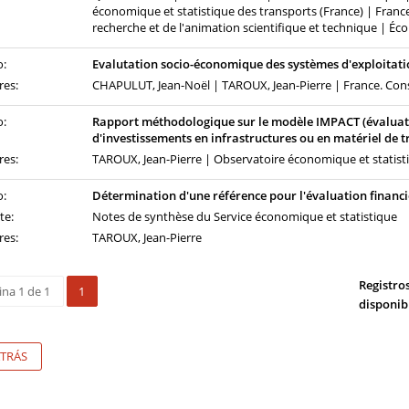
économique et statistique des transports (France) | France
recherche et de l'animation scientifique et technique | Éc
o:
Evalutation socio-économique des systèmes d'exploitatio
res:
CHAPULUT, Jean-Noël | TAROUX, Jean-Pierre | France. Cons
o:
Rapport méthodologique sur le modèle IMPACT (évaluat
d'investissements en infrastructures ou en matériel de t
res:
TAROUX, Jean-Pierre | Observatoire économique et statisti
o:
Détermination d'une référence pour l'évaluation financ
te:
Notes de synthèse du Service économique et statistique
res:
TAROUX, Jean-Pierre
Registro
ina 1 de 1
1
disponib
TRÁS