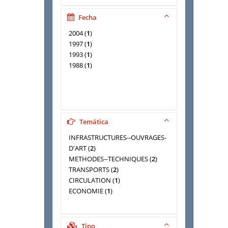
France. Ministère de
l'équipement. Direction de la
Fecha
recherche et de l'animation
2004
(
1
)
scientifique et technique
(
1
)
1997
(
1
)
QUINET, Emile
(
1
)
1993
(
1
)
ROY, Catherine
(
1
)
1988
(
1
)
SCHWARTZ, Dominique
(
1
)
École nationale des ponts et
chaussées (France)
(
1
)
Temática
INFRASTRUCTURES--OUVRAGES-
D'ART
(
2
)
METHODES--TECHNIQUES
(
2
)
TRANSPORTS
(
2
)
CIRCULATION
(
1
)
ECONOMIE
(
1
)
Tipo