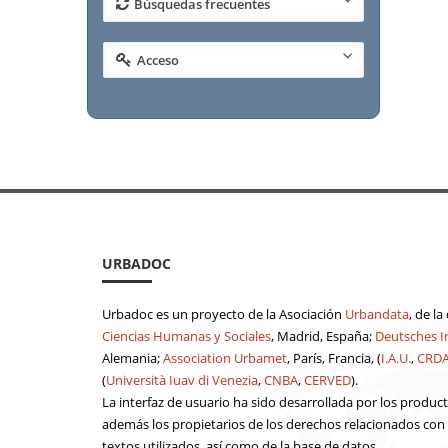
Búsquedas frecuentes
Acceso
URBADOC
Urbadoc es un proyecto de la Asociación
Urbandata
, de l
Ciencias Humanas y Sociales
, Madrid, España;
Deutsches In
Alemania;
Association Urbamet
, París, Francia, (
I.A.U.
,
CRD
(
Università Iuav di Venezia
,
CNBA
,
CERVED
).
La interfaz de usuario ha sido desarrollada por los produc
además los propietarios de los derechos relacionados con el
textos utilizados, así como de la base de datos.