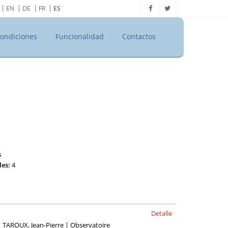
EN
DE
FR
ES
ondiciones
Funcionalidad
Contactos
s
les:
4
Detalle
 TAROUX, Jean-Pierre | Observatoire