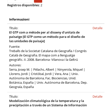
Registros disponibles:
2
Informazioni
Tìtulo:
Detalle
El GTP com a mètode per al disseny d'unitats de
paisatge [El GTP como un método para el diseño de
las unidades de paisaje]
Fuente:
Treballs de la Societat Catalana de Geografía / Congrés
Català de Geografia. El mapa com a llenguatge
geogràfic. II. 2008. Barcelona- Vilanova i la Geltrú
Autores:
Serra, Josep M. | Pèlachs, Albert | Ninyerola, Miquel |
Llorens, Jordi | Cristòbal, Jordi | Vera, Ana | Univ.
Autònoma de Barcelona, Fac. Biociencias, Unid.
Botánica, España | Univ. Autónoma de Barcelona, Dep.
Geograía, España
Tìtulo:
Detalle
Modelización climatológica de la temperatura y la
precipitación a través de un Sistema de Información