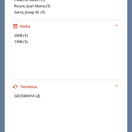
Roure, Joan Maria
(
1
)
Serra, Josep M.
(
1
)
Univ. Autònoma de Barcelona, Fac. Biociencias, Unid.
Botánica, España
(
1
)
Fecha
Univ. Autónoma de Barcelona, Dep. Geografía y CREAF,
2008
(
1
)
España
(
1
)
1998
(
1
)
Temática
GEOGRAFIA
(
2
)