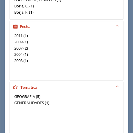
Borja, C.
(
1
)
Borja, F.
(
1
)
Doctor Cabrera, Alfonso M.
(
1
)
Doctor, Alfonso Miguel
(
1
)
Fecha
Díaz del Olmo, F.
(
1
)
2011
(
1
)
2009
(
1
)
2007
(
2
)
2004
(
1
)
2003
(
1
)
Temática
GEOGRAFIA
(
5
)
GENERALIDADES
(
1
)