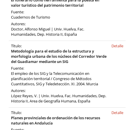
El itinerario como herramienta para la puesta en
valor turístico del patrimonio territorial
Fuente:
Cuadernos de Turismo
Autores:
Doctor, Alfonso Miguel | Univ. Huelva, Fac.
Humanidades, Dep. Historia II, España
Tìtulo:
Detalle
Metodología para el estudio de la estructura y
morfología urbana de los núcleos del Corredor Verde
del Guadiamar mediante un SIG
Fuente:
El empleo de los SIG y la Telecomunicación en
planificación territorial / Congreso de Métodos
Cuantitativos, SIG y Teledetección. XI. 2004. Murcia
Autores:
López Reyes, V. | Univ. Huelva, Fac. Humanidades, Dep.
Historia II, Area de Geografía Humana, España
Tìtulo:
Detalle
Planes provinciales de ordenación de los recursos
naturales en Andalucía
Fuente: