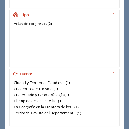
Tipo
Actas de congresos
(
2
)
Fuente
Ciudad y Territorio. Estudios...
(
1
)
Cuadernos de Turismo
(
1
)
Cuaternario y Geomorfología
(
1
)
El empleo de los SIG y la...
(
1
)
La Geografía en la Frontera de los...
(
1
)
Territoris. Revista del Departament...
(
1
)