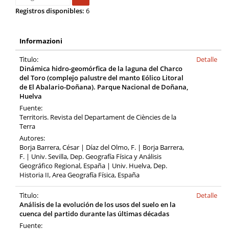
Registros disponibles:
6
Informazioni
Tìtulo:
Detalle
Dinámica hidro-geomórfica de la laguna del Charco
del Toro (complejo palustre del manto Eólico Litoral
de El Abalario-Doñana). Parque Nacional de Doñana,
Huelva
Fuente:
Territoris. Revista del Departament de Ciències de la
Terra
Autores:
Borja Barrera, César | Díaz del Olmo, F. | Borja Barrera,
F. | Univ. Sevilla, Dep. Geografía Física y Análisis
Geográfico Regional, España | Univ. Huelva, Dep.
Historia II, Area Geografía Física, España
Tìtulo:
Detalle
Análisis de la evolución de los usos del suelo en la
cuenca del partido durante las últimas décadas
Fuente: