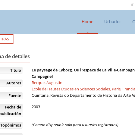
IT
Home
Urbadoc
C
TRÁS
a de detalles
Le paysage de Cyborg. Ou l?espace de La Ville-Campagne [
Tìtulo
Campagne]
Berque, Augustín
Autores
École de Hautes Études en Sciences Sociales, Paris, Franci
Quintana. Revista do Departamento de Historia da Arte
I
Fuente
2003
Fecha de
publicación
(Campo disponible solo para usuarios registrados)
Topónimos