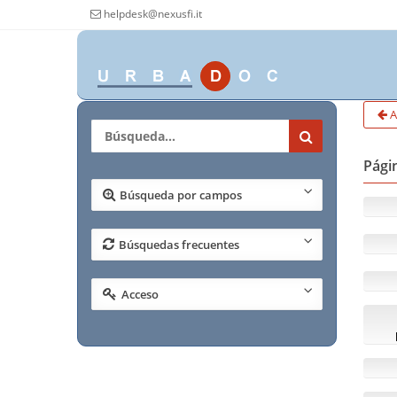
helpdesk@nexusfi.it
A
Págin
Búsqueda por campos
Búsquedas frecuentes
Acceso