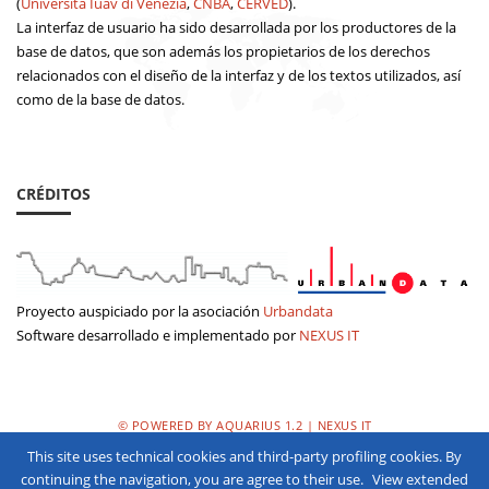
(
Università Iuav di Venezia
,
CNBA
,
CERVED
).
La interfaz de usuario ha sido desarrollada por los productores de la
base de datos, que son además los propietarios de los derechos
relacionados con el diseño de la interfaz y de los textos utilizados, así
como de la base de datos.
CRÉDITOS
Proyecto auspiciado por la asociación
Urbandata
Software desarrollado e implementado por
NEXUS IT
© POWERED BY AQUARIUS 1.2 | NEXUS IT
This site uses technical cookies and third-party profiling cookies. By
POLÌTICA DE PRIVACIDAD
continuing the navigation, you are agree to their use.
View extended