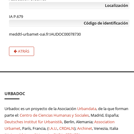
Localización
IA P.679
Código de identificación
meddtl-urbamet-oai.fr:IAUDOC00078730
ATRÁS
URBADOC
Urbadoc es un proyecto de la Asociación
Urbandata
, de la que forman
parte el:
Centro de Ciencias Humanas y Sociales
, Madrid, España;
Deutsches Institut für Urbanistik
, Berlin, Alemania;
Association
Urbamet
, París, Francia, (
I.A.U.
,
CRDALN
);
Archinet
, Venezia, Italia