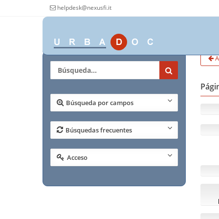
helpdesk@nexusfi.it
A
Págin
Búsqueda por campos
Búsquedas frecuentes
Acceso