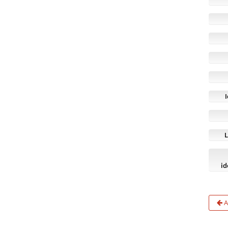
L
id
A