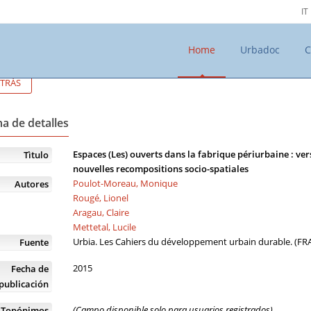
IT
Home
Urbadoc
C
TRÁS
a de detalles
Espaces (Les) ouverts dans la fabrique périurbaine : ver
Tìtulo
nouvelles recompositions socio-spatiales
Poulot-Moreau, Monique
Autores
Rougé, Lionel
Aragau, Claire
Mettetal, Lucile
Urbia. Les Cahiers du développement urbain durable. (FR
Fuente
2015
Fecha de
publicación
(Campo disponible solo para usuarios registrados)
Topónimos