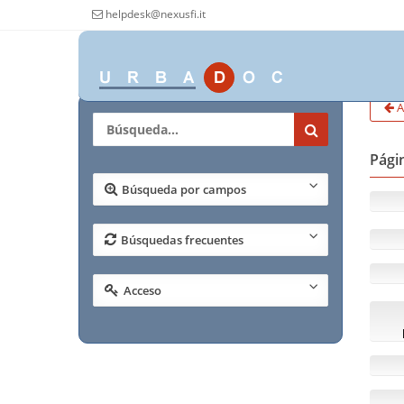
helpdesk@nexusfi.it
A
Págin
Búsqueda por campos
Búsquedas frecuentes
Acceso