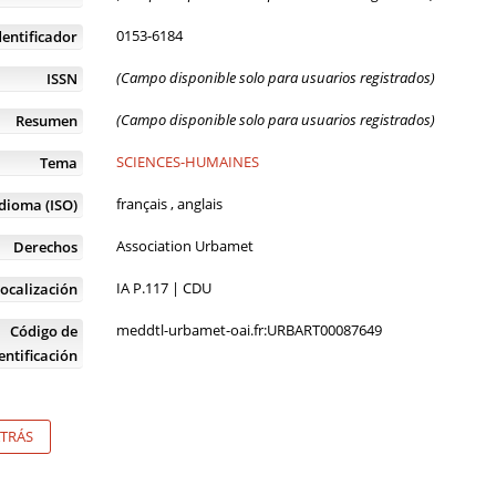
0153-6184
dentificador
(Campo disponible solo para usuarios registrados)
ISSN
(Campo disponible solo para usuarios registrados)
Resumen
SCIENCES-HUMAINES
Tema
français , anglais
Idioma (ISO)
Association Urbamet
Derechos
IA P.117 | CDU
ocalización
meddtl-urbamet-oai.fr:URBART00087649
Código de
entificación
TRÁS