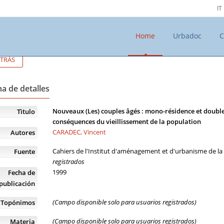
IT
Home
Urbadoc
C
TRÁS
a de detalles
Nouveaux (Les) couples âgés : mono-résidence et double ré
Tìtulo
conséquences du vieillissement de la population
CARADEC, Vincent
Autores
Cahiers de l'Institut d'aménagement et d'urbanisme de la 
Fuente
registrados
1999
Fecha de
publicación
(Campo disponible solo para usuarios registrados)
Topónimos
(Campo disponible solo para usuarios registrados)
Materia