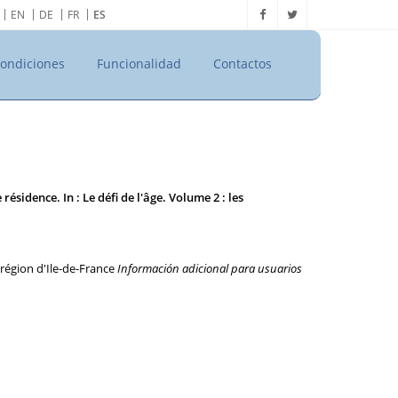
EN
DE
FR
ES
ondiciones
Funcionalidad
Contactos
sidence. In : Le défi de l'âge. Volume 2 : les
région d'Ile-de-France
Información adicional para usuarios