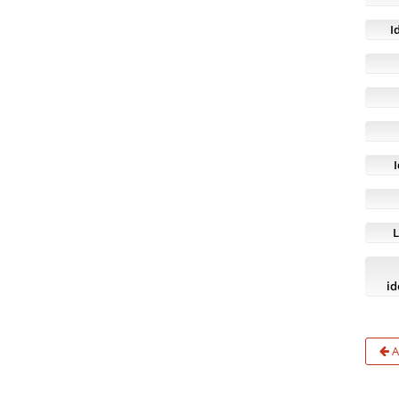
I
L
id
A