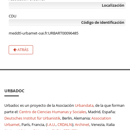
Localización
CDU
Código de identificación
meddtl-urbamet-oai.fr:URBART00096485
ATRÁS
URBADOC
Urbadoc es un proyecto de la Asociación
Urbandata
, de la que forman
parte el:
Centro de Ciencias Humanas y Sociales
, Madrid, España;
Deutsches Institut für Urbanistik
, Berlin, Alemania;
Association
Urbamet
, París, Francia, (
I.A.U.
,
CRDALN
);
Archinet
, Venezia, Italia