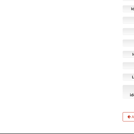
I
L
id
A