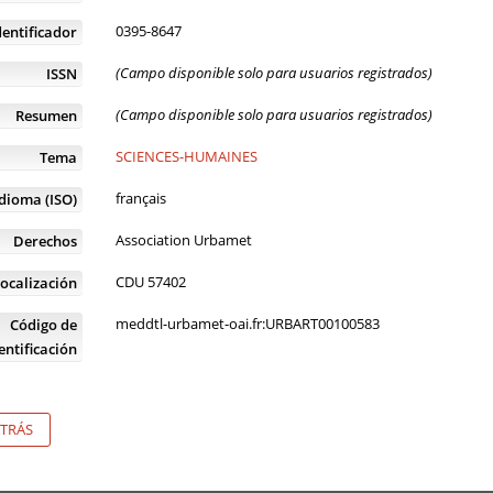
0395-8647
dentificador
(Campo disponible solo para usuarios registrados)
ISSN
(Campo disponible solo para usuarios registrados)
Resumen
SCIENCES-HUMAINES
Tema
français
Idioma (ISO)
Association Urbamet
Derechos
CDU 57402
ocalización
meddtl-urbamet-oai.fr:URBART00100583
Código de
entificación
TRÁS