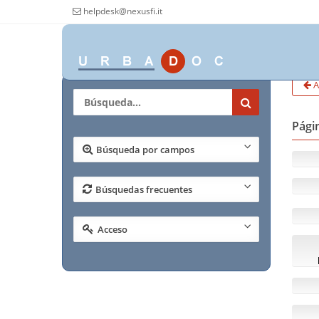
helpdesk@nexusfi.it
A
Págin
Búsqueda por campos
Búsquedas frecuentes
Acceso