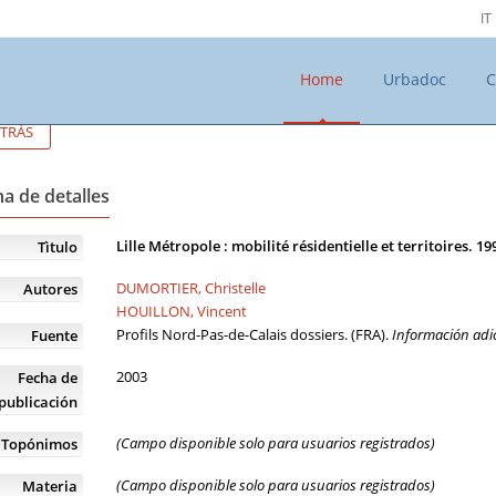
IT
Home
Urbadoc
C
TRÁS
a de detalles
Lille Métropole : mobilité résidentielle et territoires. 1
Tìtulo
DUMORTIER, Christelle
Autores
HOUILLON, Vincent
Profils Nord-Pas-de-Calais dossiers. (FRA).
Información adic
Fuente
2003
Fecha de
publicación
(Campo disponible solo para usuarios registrados)
Topónimos
(Campo disponible solo para usuarios registrados)
Materia