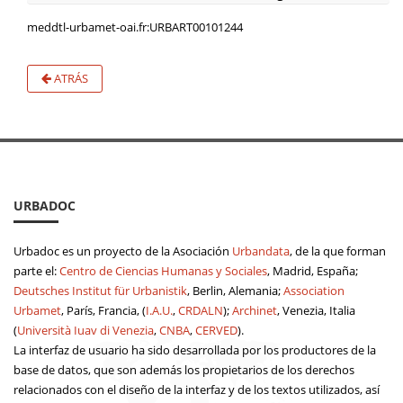
meddtl-urbamet-oai.fr:URBART00101244
ATRÁS
URBADOC
Urbadoc es un proyecto de la Asociación
Urbandata
, de la que forman
parte el:
Centro de Ciencias Humanas y Sociales
, Madrid, España;
Deutsches Institut für Urbanistik
, Berlin, Alemania;
Association
Urbamet
, París, Francia, (
I.A.U.
,
CRDALN
);
Archinet
, Venezia, Italia
(
Università Iuav di Venezia
,
CNBA
,
CERVED
).
La interfaz de usuario ha sido desarrollada por los productores de la
base de datos, que son además los propietarios de los derechos
relacionados con el diseño de la interfaz y de los textos utilizados, así