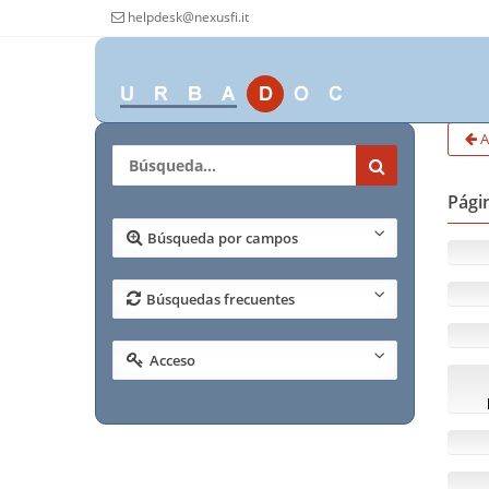
helpdesk@nexusfi.it
A
Págin
Búsqueda por campos
Búsquedas frecuentes
Acceso