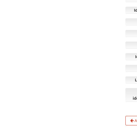
I
L
id
A