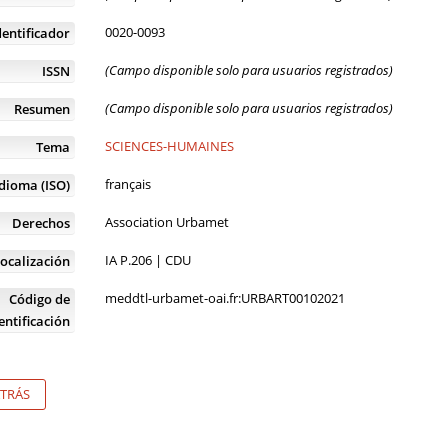
0020-0093
dentificador
(Campo disponible solo para usuarios registrados)
ISSN
(Campo disponible solo para usuarios registrados)
Resumen
SCIENCES-HUMAINES
Tema
français
Idioma (ISO)
Association Urbamet
Derechos
IA P.206 | CDU
ocalización
meddtl-urbamet-oai.fr:URBART00102021
Código de
entificación
TRÁS