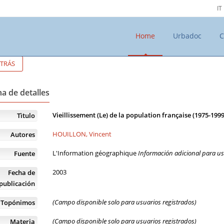
IT
Home
Urbadoc
C
TRÁS
a de detalles
Vieillissement (Le) de la population française (1975-199
Tìtulo
HOUILLON, Vincent
Autores
L'Information géographique
Información adicional para us
Fuente
2003
Fecha de
publicación
(Campo disponible solo para usuarios registrados)
Topónimos
(Campo disponible solo para usuarios registrados)
Materia