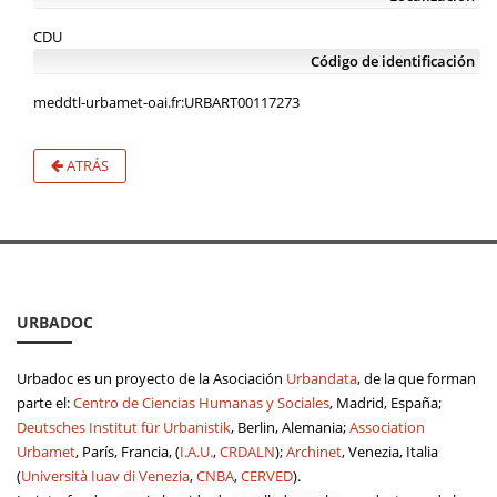
CDU
Código de identificación
meddtl-urbamet-oai.fr:URBART00117273
ATRÁS
URBADOC
Urbadoc es un proyecto de la Asociación
Urbandata
, de la que forman
parte el:
Centro de Ciencias Humanas y Sociales
, Madrid, España;
Deutsches Institut für Urbanistik
, Berlin, Alemania;
Association
Urbamet
, París, Francia, (
I.A.U.
,
CRDALN
);
Archinet
, Venezia, Italia
(
Università Iuav di Venezia
,
CNBA
,
CERVED
).