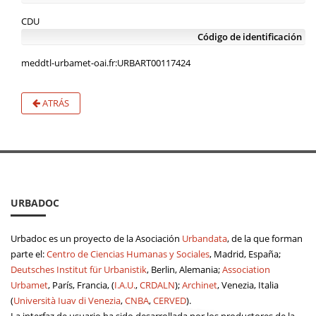
CDU
Código de identificación
meddtl-urbamet-oai.fr:URBART00117424
ATRÁS
URBADOC
Urbadoc es un proyecto de la Asociación
Urbandata
, de la que forman
parte el:
Centro de Ciencias Humanas y Sociales
, Madrid, España;
Deutsches Institut für Urbanistik
, Berlin, Alemania;
Association
Urbamet
, París, Francia, (
I.A.U.
,
CRDALN
);
Archinet
, Venezia, Italia
(
Università Iuav di Venezia
,
CNBA
,
CERVED
).