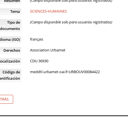
(Campo disponible solo para usuarios registrados)
Resumen
SCIENCES-HUMAINES
Tema
(Campo disponible solo para usuarios registrados)
Tipo de
documento
français
Idioma (ISO)
Association Urbamet
Derechos
CDU 36930
ocalización
meddtl-urbamet-oai.fr:URBOUV00084422
Código de
entificación
TRÁS