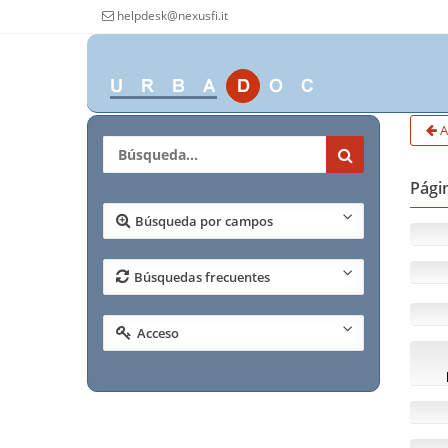
helpdesk@nexusfi.it
A
Págin
Búsqueda por campos
Búsquedas frecuentes
Acceso