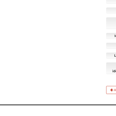
L
id
A