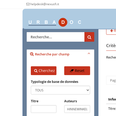
helpdesk@nexusfi.it
R
Crit
Recherche par champ
Recher
Cherchez
Reset
Pag
Typologie de base de données
Info
Titre
Auteurs
Titre: