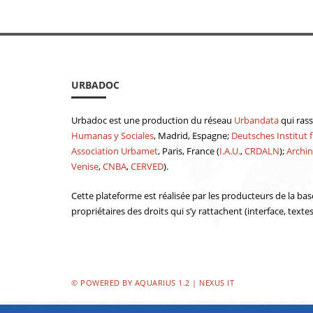
URBADOC
Urbadoc est une production du réseau
Urbandata
qui ras
Humanas y Sociales
, Madrid, Espagne;
Deutsches Institut f
Association Urbamet
, Paris, France (
I.A.U.
,
CRDALN
);
Archin
Venise
,
CNBA
,
CERVED
).
Cette plateforme est réalisée par les producteurs de la bas
propriétaires des droits qui s’y rattachent (interface, texte
© POWERED BY AQUARIUS 1.2 | NEXUS IT