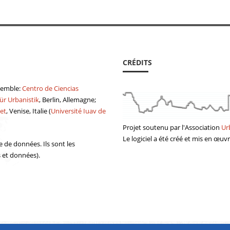
CRÉDITS
semble:
Centro de Ciencias
ür Urbanistik
, Berlin, Allemagne;
et
, Venise, Italie (
Université Iuav de
Projet soutenu par
l'Association
Ur
Le logiciel a été
créé
et mis en œuv
e de données. Ils sont les
s et données).