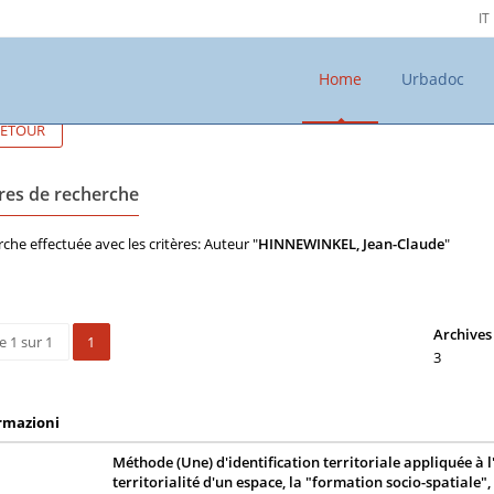
IT
Home
Urbadoc
ETOUR
ères de recherche
che effectuée avec les critères: Auteur "
HINNEWINKEL, Jean-Claude
"
Archives 
e 1 sur 1
1
3
rmazioni
Méthode (Une) d'identification territoriale appliquée à 
territorialité d'un espace, la "formation socio-spatiale"