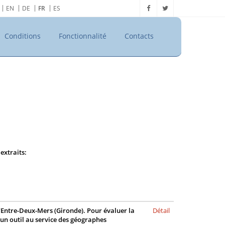
EN
DE
FR
ES
Conditions
Fonctionnalité
Contacts
extraits:
l'Entre-Deux-Mers (Gironde). Pour évaluer la
Détail
, un outil au service des géographes