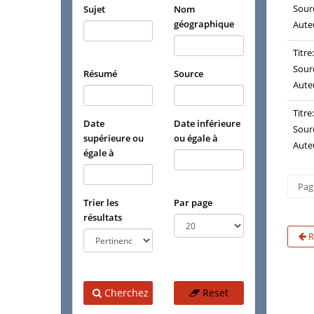
Sour
Sujet
Nom
géographique
Aute
Titre:
Sour
Résumé
Source
Aute
Titre:
Date
Date inférieure
Sour
supérieure ou
ou égale à
Aute
égale à
Pag
Trier les
Par page
résultats
R
Cherchez
Reset