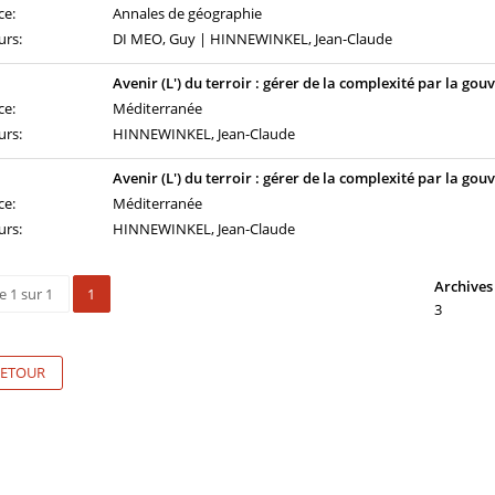
ce:
Annales de géographie
urs:
DI MEO, Guy | HINNEWINKEL, Jean-Claude
Avenir (L') du terroir : gérer de la complexité par la go
ce:
Méditerranée
urs:
HINNEWINKEL, Jean-Claude
Avenir (L') du terroir : gérer de la complexité par la go
ce:
Méditerranée
urs:
HINNEWINKEL, Jean-Claude
Archives 
e 1 sur 1
1
3
ETOUR