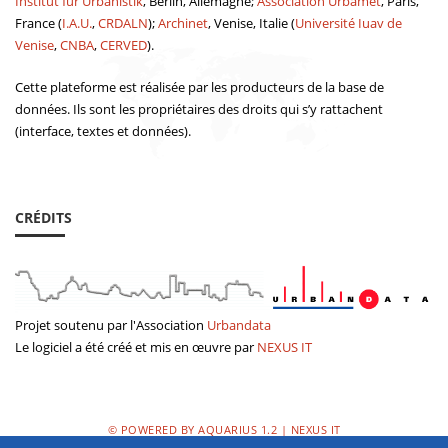
Institut für Urbanistik
, Berlin, Allemagne;
Association Urbamet
, Paris,
France (
I.A.U.
,
CRDALN
);
Archinet
, Venise, Italie (
Université Iuav de
Venise
,
CNBA
,
CERVED
).
Cette plateforme est réalisée par les producteurs de la base de
données. Ils sont les propriétaires des droits qui s’y rattachent
(interface, textes et données).
CRÉDITS
Projet soutenu par
l'Association
Urbandata
Le logiciel a été
créé
et mis en œuvre
par
NEXUS
IT
© POWERED BY AQUARIUS 1.2 | NEXUS IT