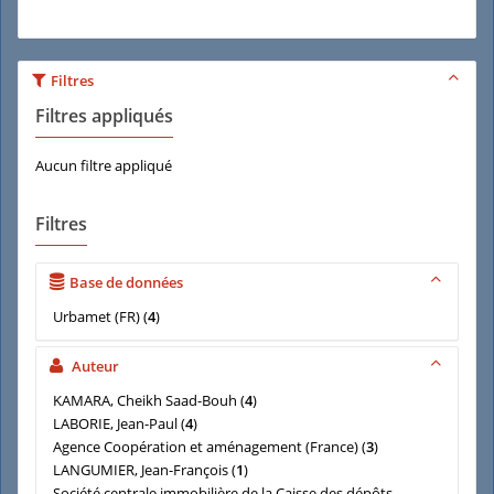
Filtres
Filtres appliqués
Aucun filtre appliqué
Filtres
Base de données
Urbamet (FR)
(
4
)
Auteur
KAMARA, Cheikh Saad-Bouh
(
4
)
LABORIE, Jean-Paul
(
4
)
Agence Coopération et aménagement (France)
(
3
)
LANGUMIER, Jean-François
(
1
)
Société centrale immobilière de la Caisse des dépôts-