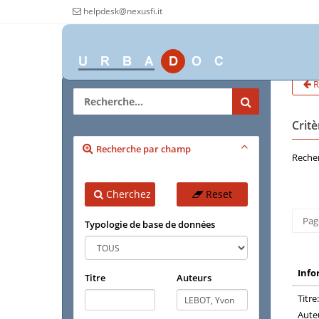
helpdesk@nexusfi.it
R
Crit
Recherche par champ
Recher
Cherchez
Reset
Pag
Typologie de base de données
Info
Titre
Auteurs
Titre:
Aute