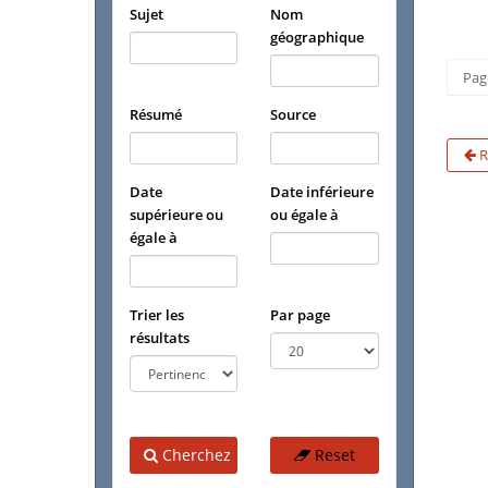
Sujet
Nom
géographique
Pag
Résumé
Source
R
Date
Date inférieure
supérieure ou
ou égale à
égale à
Trier les
Par page
résultats
Cherchez
Reset