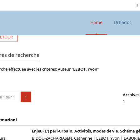
IT
Home
Urbadoc
ETOUR
ères de recherche
che effectuée avec les critères: Auteur "
LEBOT, Yvon
"
Archives 
e 1 sur 1
1
1
rmazioni
Enjeu (L') péri-urbain. Activités, modes de vie. Schéma
urs:
BIDOU-ZACHARIASEN, Catherine | LEBOT, Yvon | LABORIE, J