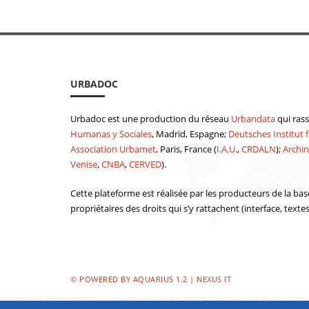
URBADOC
Urbadoc est une production du réseau
Urbandata
qui ras
Humanas y Sociales
, Madrid, Espagne;
Deutsches Institut f
Association Urbamet
, Paris, France (
I.A.U.
,
CRDALN
);
Archin
Venise
,
CNBA
,
CERVED
).
Cette plateforme est réalisée par les producteurs de la bas
propriétaires des droits qui s’y rattachent (interface, texte
© POWERED BY AQUARIUS 1.2 | NEXUS IT