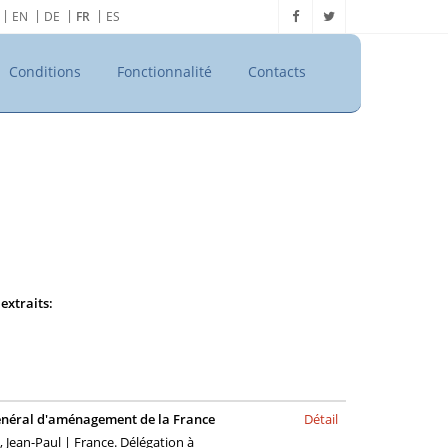
EN
DE
FR
ES
Conditions
Fonctionnalité
Contacts
extraits:
 général d'aménagement de la France
Détail
ean-Paul | France. Délégation à