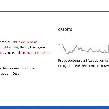
CRÉDITS
semble:
Centro de Ciencias
ür Urbanistik
, Berlin, Allemagne;
et
, Venise, Italie (
Université Iuav de
Projet soutenu par
l'Association
Ur
Le logiciel a été
créé
et mis en œuv
e de données. Ils sont les
s et données).