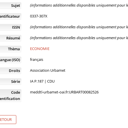
(informations additionnelles disponibles uniquement pour les
Sujet
0337-307X
entificateur
(informations additionnelles disponibles uniquement pour les
ISSN
(informations additionnelles disponibles uniquement pour les
Résumé
ECONOMIE
Thèma
français
angue (ISO)
Association Urbamet
Droits
IA P.187 | CDU
Série
meddtl-urbamet-oai.fr:URBART00082526
Code
entification
ETOUR