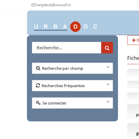
helpdesk@nexusfi.it
R
Fiche
Recherche par champ
Recherches fréquentes
Se connecter
p
g