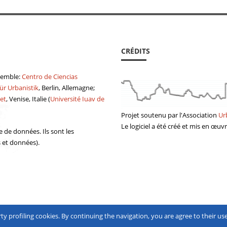
CRÉDITS
semble:
Centro de Ciencias
ür Urbanistik
, Berlin, Allemagne;
et
, Venise, Italie (
Université Iuav de
Projet soutenu par
l'Association
Ur
Le logiciel a été
créé
et mis en œuv
e de données. Ils sont les
s et données).
rty profiling cookies. By continuing the navigation, you are agree to their use