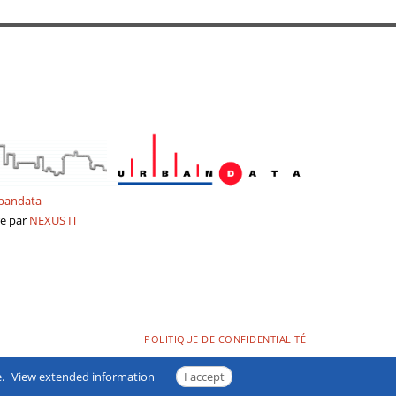
bandata
re
par
NEXUS
IT
POLITIQUE DE CONFIDENTIALITÉ
.
View extended information
I accept