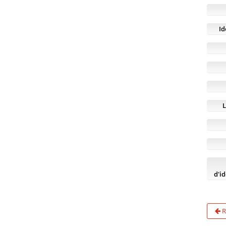
Id
L
d'id
R