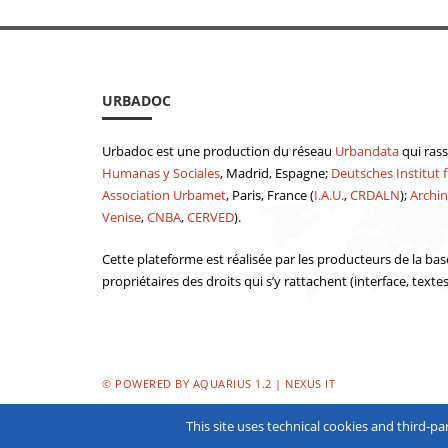
URBADOC
Urbadoc est une production du réseau
Urbandata
qui ras
Humanas y Sociales
, Madrid, Espagne;
Deutsches Institut f
Association Urbamet
, Paris, France (
I.A.U.
,
CRDALN
);
Archin
Venise
,
CNBA
,
CERVED
).
Cette plateforme est réalisée par les producteurs de la bas
propriétaires des droits qui s’y rattachent (interface, texte
© POWERED BY AQUARIUS 1.2 | NEXUS IT
This site uses technical cookies and third-pa